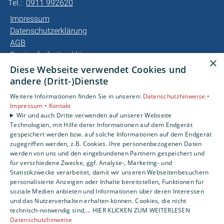
Tel.:
0911 992620
Impressum
Datenschutzerklärung
AGB
Barrierefreiheitserklärung
×
Diese Webseite verwendet Cookies und
Unsere Bereiche
andere (Dritt-)Dienste
Privatkunden
Weitere Informationen finden Sie in unseren:
Datenschutzhinweise •
Gewerbekunden
Impressum •
Kontakt
Karriere
Wir und auch Dritte verwenden auf unserer Webseite
Technologien, mit Hilfe derer Informationen auf dem Endgerät
Unternehmen
gespeichert werden bzw. auf solche Informationen auf dem Endgerät
Kontakt
zugegriffen werden, z.B. Cookies. Ihre personenbezogenen Daten
werden von uns und den eingebundenen Partnern gespeichert und
für verschiedene Zwecke, ggf. Analyse-, Marketing- und
Statistikzwecke verarbeitet, damit wir unseren Webseitenbesuchern
personalisierte Anzeigen oder Inhalte bereitstellen, Funktionen für
soziale Medien anbieten und Informationen über deren Interessen
und das Nutzerverhalten erhalten können. Cookies, die nicht
technisch-notwendig sind,... HIER KLICKEN ZUM WEITERLESEN
Datenschutzhinweise