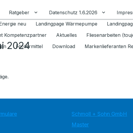
Ratgeber
Datenschutz 1.6.2026
Impre
Untermenü für Ratgeber umschalten
Untermenü f
Energie neu
Landingpage Wärmepumpe
Landingpag
ant Kompetenzpartner
Aktuelles
Fliesenarbeiten (tou
ai 2024
gen
Fördermittel
Download
Markenlieferanten R
äge.
rmulare
Schmoll + Sohn GmbH
Master