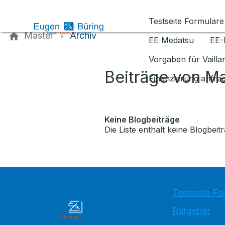
Kontaktieren Sie uns
Testseite Formulare
Master
Archiv
EE Medatsu
EE-
Vorgaben für Vaill
Beiträge von M
Finanzierung anfra
Keine Blogbeiträge
Die Liste enthält keine Blogbeitr
Testseite Fo
Ratgeber