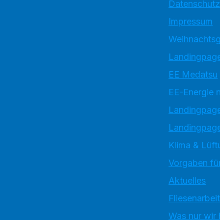
Datenschutz
Impressum
Weihnachtsg
Landingpage
EE Medatsu
EE-Energie 
Landingpag
Landingpage
Klima & Lüft
Vorgaben für
Aktuelles
Fliesenarbei
Was nur wir