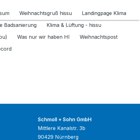
ssum
Weihnachtsgruß hissu
Landingpage Klima
ür Datenschutz 1.6.2026 umschalten
e Badsanierung
Klima & Lüftung - hissu
jou)
Was nur wir haben HI
Weihnachtspost
ecord
Schmoll + Sohn GmbH
Mittlere Kanalstr. 3b
90429 Nürnberg