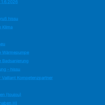
 1.6.2026
ruß hissu
 Klima
neu
e Wärmepumpe
 Badsanierung
ung - hissu
 Vaillant Kompetenzpartner
ten (toujou)
 haben HI