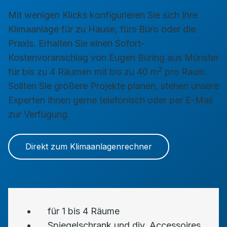
Mit wenigen Klicks konfigurieren Sie sich Ihre
Klimaanlage für zu Hause, fürs Büro oder die
Praxis. Erhalten Sie einen Sofort-
Kostenvoranschlag von Eugen Büring aus Münster
2
für bis zu 4 Räumen mit bis zu 40 m
pro Raum.
Sollten Sie größere Projekte planen, stehen unsere
Experten Ihnen gerne telefonisch oder per E-Mail
zur Verfügung.
Direkt zum Klimaanlagenrechner
für 1 bis 4 Räume
Spiegelschrank und div. Accessoires