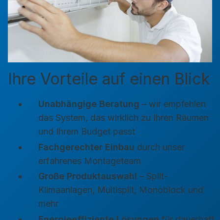
Ihre Vorteile auf einen Blick
Unabhängige Beratung
– wir empfehlen
das System, das wirklich zu Ihren Räumen
und Ihrem Budget passt
Fachgerechter Einbau
durch unser
erfahrenes Montageteam
Große Produktauswahl
– Split-
Klimaanlagen, Multisplit, Monoblock und
mehr
Energieeffiziente Lösungen
für dauerhaft