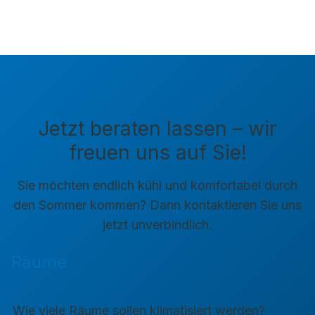
Jetzt beraten lassen – wir
freuen uns auf Sie!
Sie möchten endlich kühl und komfortabel durch
den Sommer kommen? Dann kontaktieren Sie uns
jetzt unverbindlich.
Räume
Wie viele Räume sollen klimatisiert werden?