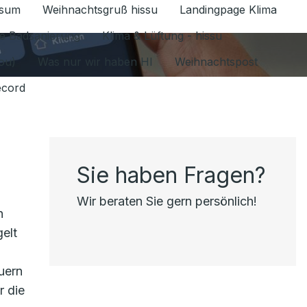
ssum
Weihnachtsgruß hissu
Landingpage Klima
ür Datenschutz 1.6.2026 umschalten
e Badsanierung
Klima & Lüftung - hissu
jou)
Was nur wir haben HI
Weihnachtspost
ecord
Sie haben Fragen?
Wir beraten Sie gern persönlich!
n
elt
uern
r die