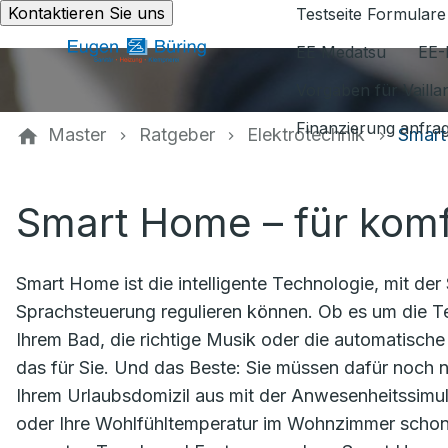
Kontaktieren Sie uns
Testseite Formulare
EE Medatsu
EE-
Vorgaben für Vaill
Finanzierung anfra
Master
Ratgeber
Elektrotechnik
Smar
Smart Home – für kom
Smart Home ist die intelligente Technologie, mit de
Sprachsteuerung regulieren können. Ob es um die T
Ihrem Bad, die richtige Musik oder die automatische
das für Sie. Und das Beste: Sie müssen dafür noch n
Ihrem Urlaubsdomizil aus mit der Anwesenheitssimula
oder Ihre Wohlfühltemperatur im Wohnzimmer schon 