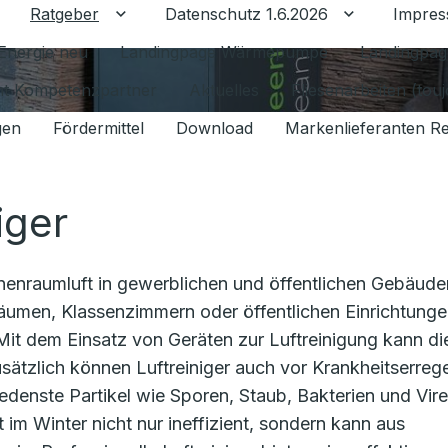
Ratgeber
Datenschutz 1.6.2026
Impre
Untermenü für Ratgeber umschalten
Untermenü f
Energie neu
Landingpage Wärmepumpe
Landingpag
ant Kompetenzpartner
Aktuelles
Fliesenarbeiten (tou
gen
Fördermittel
Download
Markenlieferanten R
iger
nnenraumluft in gewerblichen und öffentlichen Gebäude
räumen, Klassenzimmern oder öffentlichen Einrichtunge
Mit dem Einsatz von Geräten zur Luftreinigung kann di
usätzlich können Luftreiniger auch vor Krankheitserreg
enste Partikel wie Sporen, Staub, Bakterien und Vire
im Winter nicht nur ineffizient, sondern kann aus