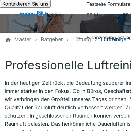
Kontaktieren Sie uns
Testseite Formulare
EE Medatsu
EE-
Vorgaben für Vaill
Finanzierung anfra
Master
Ratgeber
Lüftung
Luftreiniger
Professionelle Luftrein
In der heutigen Zeit rückt die Bedeutung sauberer I
immer stärker in den Fokus. Ob in Büros, Geschäfts
wir verbringen den Großteil unseres Tages drinnen. 
Qualität der Raumluft deutlich verbessert werden. Z
schützen. In geschlossenen Räumen können verschied
Raumluft belasten. Das herkömmliche Dauerlüften ist 