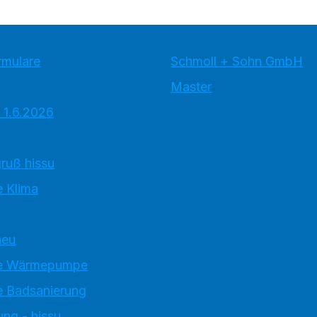
rmulare
Schmoll + Sohn GmbH
Master
 1.6.2026
ruß hissu
 Klima
neu
e Wärmepumpe
 Badsanierung
ung - hissu