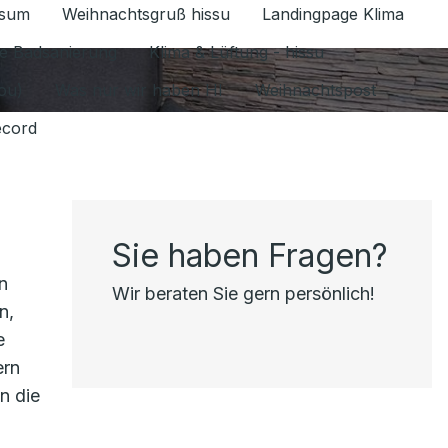
ssum
Weihnachtsgruß hissu
Landingpage Klima
ür Datenschutz 1.6.2026 umschalten
e Badsanierung
Klima & Lüftung - hissu
jou)
Was nur wir haben HI
Weihnachtspost
ecord
Sie haben Fragen?
n
Wir beraten Sie gern persönlich!
n,
e
ern
n die