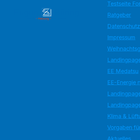
Testseite Fo
Ratgeber
Datenschutz
Impressum
Weihnachtsg
Landingpage
EE Medatsu
EE-Energie 
Landingpag
Landingpage
Klima & Lüft
Vorgaben für
Aktuelles