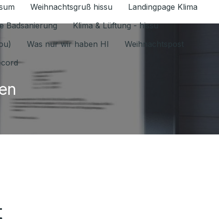
ssum
Weihnachtsgruß hissu
Landingpage Klima
ür Datenschutz 1.6.2026 umschalten
e Badsanierung
Klima & Lüftung - hissu
jou)
Was nur wir haben HI
Weihnachtspost
ecord
gen
t