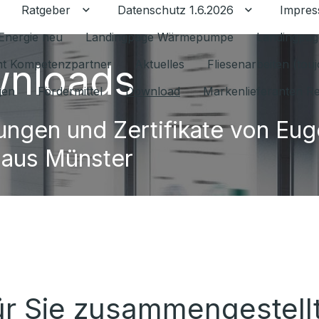
Ratgeber
Datenschutz 1.6.2026
Impre
Untermenü für Ratgeber umschalten
Untermenü f
Energie neu
Landingpage Wärmepumpe
Landingpag
nloads
ant Kompetenzpartner
Aktuelles
Fliesenarbeiten (tou
gen
Fördermittel
Download
Markenlieferanten R
ungen und Zertifikate von Eu
 aus Münster
ür Sie zusammengestell