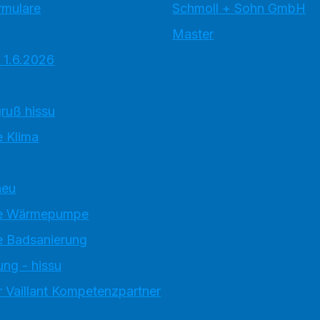
rmulare
Schmoll + Sohn GmbH
Master
 1.6.2026
ruß hissu
 Klima
neu
e Wärmepumpe
 Badsanierung
ung - hissu
 Vaillant Kompetenzpartner