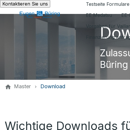
Kontaktieren Sie uns
Testseite Formulare
EE Medatsu
EE-
Dow
Vorgaben für Vaill
Finanzierung anfra
Zulass
Büring
Master
Download
Wichtige Downloads f