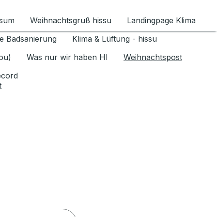
ssum
Weihnachtsgruß hissu
Landingpage Klima
ür Datenschutz 1.6.2026 umschalten
e Badsanierung
Klima & Lüftung - hissu
jou)
Was nur wir haben HI
Weihnachtspost
ecord
t