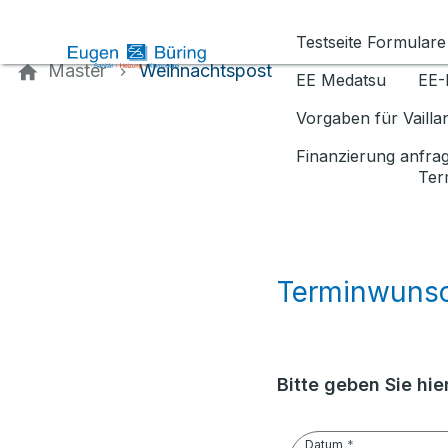
Kontaktieren Sie uns
Testseite Formulare
Master
Weihnachtspost
EE Medatsu
EE-
Vorgaben für Vaill
Finanzierung anfra
Ter
Terminwuns
Bitte geben Sie hi
Datum