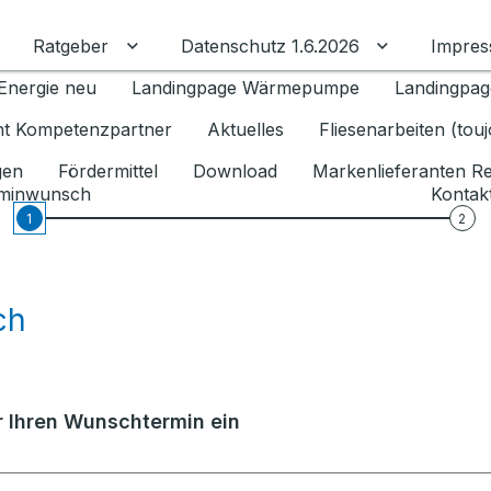
Ratgeber
Datenschutz 1.6.2026
Impre
Untermenü für Ratgeber umschalten
Untermenü f
Energie neu
Landingpage Wärmepumpe
Landingpag
ant Kompetenzpartner
Aktuelles
Fliesenarbeiten (tou
gen
Fördermittel
Download
Markenlieferanten R
minwunsch
Kontak
1
2
ch
er Ihren Wunschtermin ein