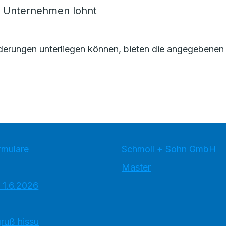
hr Unternehmen lohnt
erungen unterliegen können, bieten die angegebenen 
rmulare
Schmoll + Sohn GmbH
Master
 1.6.2026
ruß hissu