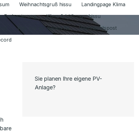
ssum
Weihnachtsgruß hissu
Landingpage Klima
ür Datenschutz 1.6.2026 umschalten
e Badsanierung
Klima & Lüftung - hissu
jou)
Was nur wir haben HI
Weihnachtspost
ecord
Sie planen Ihre eigene PV-
Anlage?
n
ch
tbare