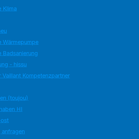
 Klima
neu
e Wärmepumpe
 Badsanierung
ung - hissu
 Vaillant Kompetenzpartner
ten (toujou)
 haben HI
ost
g anfragen