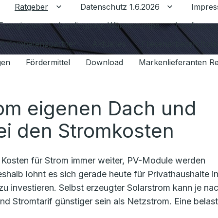
Ratgeber
Datenschutz 1.6.2026
Impre
Untermenü für Ratgeber umschalten
Untermenü f
Energie neu
Landingpage Wärmepumpe
Landingpag
ant Kompetenzpartner
Aktuelles
Fliesenarbeiten (tou
gen
Fördermittel
Download
Markenlieferanten R
vom eigenen Dach und
ei den Stromkosten
e Kosten für Strom immer weiter, PV-Module werden
eshalb lohnt es sich gerade heute für Privathaushalte i
 investieren. Selbst erzeugter Solarstrom kann je na
d Stromtarif günstiger sein als Netzstrom. Eine belas
.