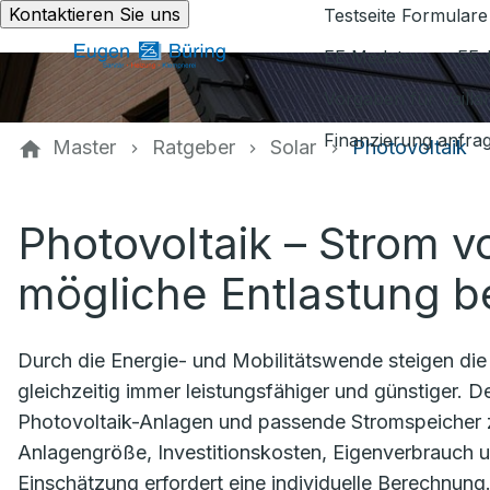
Kontaktieren Sie uns
Testseite Formulare
EE Medatsu
EE-
Vorgaben für Vaill
Finanzierung anfra
Master
Ratgeber
Solar
Photovoltaik
Photovoltaik – Strom 
mögliche Entlastung b
Durch die Energie- und Mobilitätswende steigen di
gleichzeitig immer leistungsfähiger und günstiger. D
Photovoltaik-Anlagen und passende Stromspeicher zu
Anlagengröße, Investitionskosten, Eigenverbrauch un
Einschätzung erfordert eine individuelle Berechnung