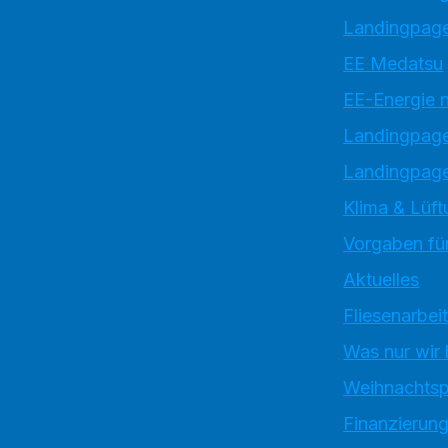
Landingpage
EE Medatsu
EE-Energie 
Landingpag
Landingpage
Klima & Lüft
Vorgaben für
Aktuelles
Fliesenarbei
Was nur wir
Weihnachtsp
Finanzierun