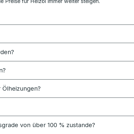
e Preise für Heizöl immer weiter steigen.
rden?
n?
ür Ölheizungen?
grade von über 100 % zustande?