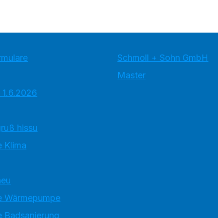
rmulare
Schmoll + Sohn GmbH
Master
 1.6.2026
ruß hissu
 Klima
neu
e Wärmepumpe
 Badsanierung