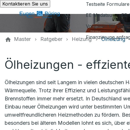
Kontaktieren Sie uns
Testseite Formulare
EE Medatsu
EE-
Vorgaben für Vaill
Finanzierung anfra
Master
Ratgeber
Heizung
Ölheizung
Ölheizungen - effzien
Ölheizungen sind seit Langem in vielen deutschen H
Wärmequelle. Trotz ihrer Effizienz und Leistungsfäh
Brennstoffen immer mehr ersetzt. In Deutschland we
Einbau neuer Ölheizungen wird unter bestimmten 
umweltfreundlicheren Heizmethoden zu fördern. Bes
besonders bei älteren Modellen lohnt es sich, über