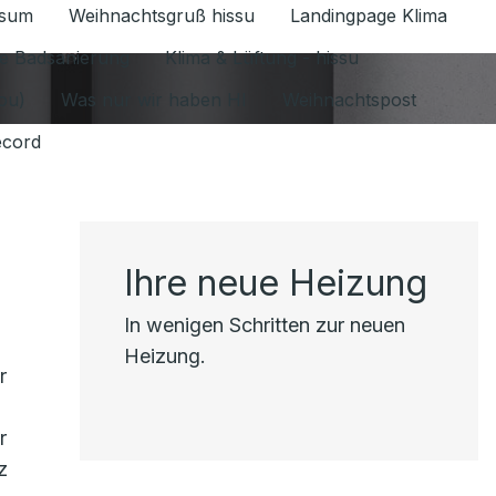
ssum
Weihnachtsgruß hissu
Landingpage Klima
ür Datenschutz 1.6.2026 umschalten
e Badsanierung
Klima & Lüftung - hissu
jou)
Was nur wir haben HI
Weihnachtspost
ecord
Ihre neue Heizung
In wenigen Schritten zur neuen
Heizung.
r
r
z