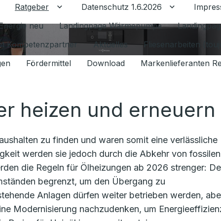
Ratgeber
Datenschutz 1.6.2026
Impre
Untermenü für Ratgeber umschalten
Untermenü f
Energie neu
Landingpage Wärmepumpe
Landingpag
ant Kompetenzpartner
Aktuelles
Fliesenarbeiten (tou
gen
Fördermittel
Download
Markenlieferanten R
ter heizen und erneuern
aushalten zu finden und waren somit eine verlässliche
igkeit werden sie jedoch durch die Abkehr von fossilen
rden die Regeln für Ölheizungen ab 2026 strenger: De
Umständen begrenzt, um den Übergang zu
tehende Anlagen dürfen weiter betrieben werden, abe
 eine Modernisierung nachzudenken, um Energieeffizien