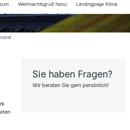
ssum
Weihnachtsgruß hissu
Landingpage Klima
ür Datenschutz 1.6.2026 umschalten
e Badsanierung
Klima & Lüftung - hissu
jou)
Was nur wir haben HI
Weihnachtspost
ecord
Sie haben Fragen?
Wir beraten Sie gern persönlich!
rk
ieten