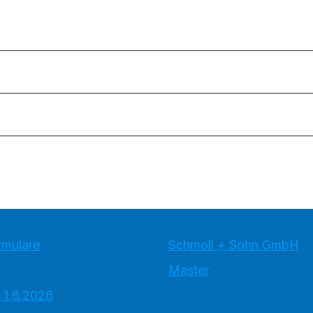
rmulare
Schmoll + Sohn GmbH
Master
 1.6.2026