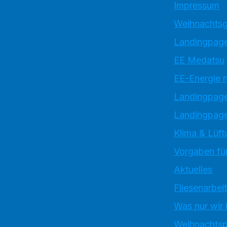
Impressum
Weihnachtsg
Landingpage
EE Medatsu
EE-Energie 
Landingpag
Landingpage
Klima & Lüft
Vorgaben für
Aktuelles
Fliesenarbei
Was nur wir
Weihnachtsp