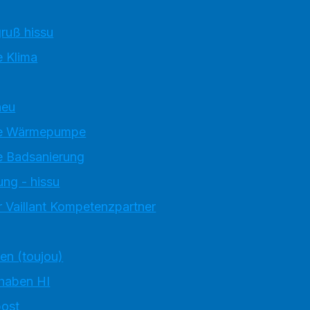
ruß hissu
 Klima
neu
e Wärmepumpe
 Badsanierung
ung - hissu
 Vaillant Kompetenzpartner
ten (toujou)
 haben HI
ost