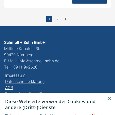
28. August 2024
1
2
Schmoll + Sohn GmbH
Mittlere Kanalstr. 3b
90429 Nürnberg
E-Mail:
info@schmoll-sohn.de
Tel.:
0911 992620
Impressum
Datenschutzerklärung
AGB
Barrierefreiheitserklärung
×
Diese Webseite verwendet Cookies und
Unsere Bereiche
andere (Dritt-)Dienste
Privatkunden