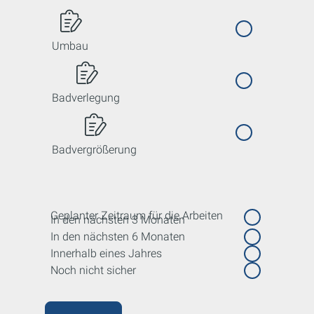
Umbau
Badverlegung
Badvergrößerung
Geplanter Zeitraum für die Arbeiten
In den nächsten 3 Monaten
In den nächsten 6 Monaten
Innerhalb eines Jahres
Noch nicht sicher