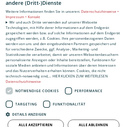
Unsere Bereiche
andere (Dritt-)Dienste
Privatkunden
Weitere Informationen finden Sie in unseren:
Datenschutzhinweise •
Gewerbekunden
Impressum •
Kontakt
Karriere
Wir und auch Dritte verwenden auf unserer Webseite
Technologien, mit Hilfe derer Informationen auf dem Endgerät
Unternehmen
gespeichert werden bzw. auf solche Informationen auf dem Endgerät
Kontakt
zugegriffen werden, z.B. Cookies. Ihre personenbezogenen Daten
werden von uns und den eingebundenen Partnern gespeichert und
für verschiedene Zwecke, ggf. Analyse-, Marketing- und
Statistikzwecke verarbeitet, damit wir unseren Webseitenbesuchern
personalisierte Anzeigen oder Inhalte bereitstellen, Funktionen für
soziale Medien anbieten und Informationen über deren Interessen
und das Nutzerverhalten erhalten können. Cookies, die nicht
technisch-notwendig sind,... HIER KLICKEN ZUM WEITERLESEN
Datenschutzhinweise
NOTWENDIGE COOKIES
PERFORMANCE
TARGETING
FUNKTIONALITÄT
DETAILS ANZEIGEN
ALLE AKZEPTIEREN
ALLE ABLEHNEN