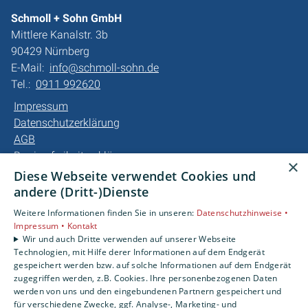
Schmoll + Sohn GmbH
Mittlere Kanalstr. 3b
90429 Nürnberg
E-Mail:
info@schmoll-sohn.de
Tel.:
0911 992620
Impressum
Datenschutzerklärung
AGB
Barrierefreiheitserklärung
×
Diese Webseite verwendet Cookies und
Unsere Bereiche
andere (Dritt-)Dienste
Privatkunden
Weitere Informationen finden Sie in unseren:
Datenschutzhinweise •
Gewerbekunden
Impressum •
Kontakt
Karriere
Wir und auch Dritte verwenden auf unserer Webseite
Technologien, mit Hilfe derer Informationen auf dem Endgerät
Unternehmen
gespeichert werden bzw. auf solche Informationen auf dem Endgerät
Kontakt
zugegriffen werden, z.B. Cookies. Ihre personenbezogenen Daten
werden von uns und den eingebundenen Partnern gespeichert und
für verschiedene Zwecke, ggf. Analyse-, Marketing- und