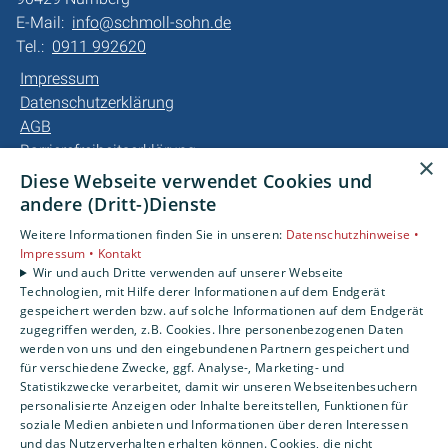
E-Mail:
info@schmoll-sohn.de
Tel.:
0911 992620
Impressum
Datenschutzerklärung
AGB
Barrierefreiheitserklärung
×
Diese Webseite verwendet Cookies und
Unsere Bereiche
andere (Dritt-)Dienste
Privatkunden
Weitere Informationen finden Sie in unseren:
Datenschutzhinweise •
Gewerbekunden
Impressum •
Kontakt
Karriere
Wir und auch Dritte verwenden auf unserer Webseite
Technologien, mit Hilfe derer Informationen auf dem Endgerät
Unternehmen
gespeichert werden bzw. auf solche Informationen auf dem Endgerät
Kontakt
zugegriffen werden, z.B. Cookies. Ihre personenbezogenen Daten
werden von uns und den eingebundenen Partnern gespeichert und
für verschiedene Zwecke, ggf. Analyse-, Marketing- und
Statistikzwecke verarbeitet, damit wir unseren Webseitenbesuchern
personalisierte Anzeigen oder Inhalte bereitstellen, Funktionen für
soziale Medien anbieten und Informationen über deren Interessen
und das Nutzerverhalten erhalten können. Cookies, die nicht