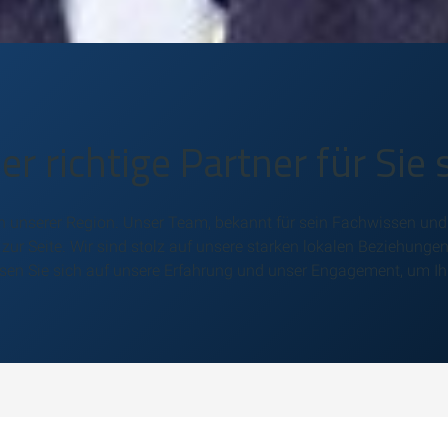
 richtige Partner für Sie s
 in unserer Region. Unser Team, bekannt für sein Fachwissen un
s zur Seite. Wir sind stolz auf unsere starken lokalen Beziehunge
ssen Sie sich auf unsere Erfahrung und unser Engagement, um I