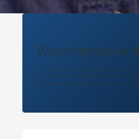
Warum genau wir der
Wir sind Ihr Fachbetrieb für Ihre Bauvorhaben
ersten Idee bis zur Fertigstellung Ihres Projekt
dass Sie alles haben, was Sie brauchen. Verla