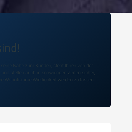
ind!
d seine Nähe zum Kunden, steht Ihnen von der
n und stellen auch in schwierigen Zeiten sicher,
hre Wohnträume Wirklichkeit werden zu lassen.