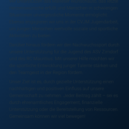
Wir unterstützen das Malteser Wunschauto, das letzte
Herzenswünsche erfüllt und Menschen in schwierigen
Situationen unvergessliche Momente ermöglicht.
Ebenso engagieren wir uns in der CVJM Jugendarbeit,
um jungen Menschen wertvolle soziale und sportliche
Aktivitäten zu bieten.
Darüber hinaus fördern wir den Nachwuchssport durch
unsere Unterstützung für die Jugend des ASV Zirndorf
und des RC Mauritius. Mit unserer Hilfe möchten wir
die sportliche Entwicklung junger Talente stärken und
den Teamgeist in der Region fördern.
Unser Ziel ist es, durch gezielte Unterstützung einen
nachhaltigen und positiven Einfluss auf unsere
Gemeinschaft zu nehmen. Jeder Beitrag zählt – sei es
durch ehrenamtliches Engagement, finanzielle
Unterstützung oder die Bereitstellung von Ressourcen.
Gemeinsam können wir viel bewegen!