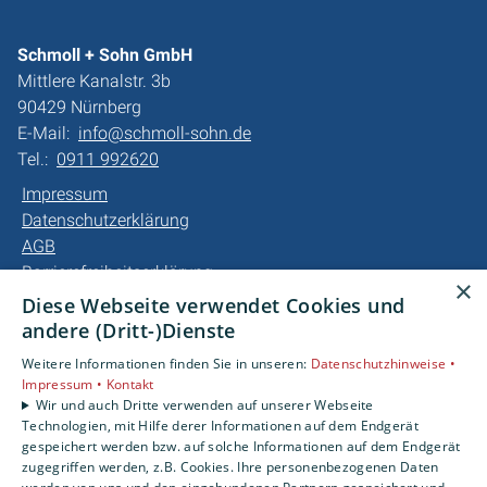
Schmoll + Sohn GmbH
Mittlere Kanalstr. 3b
90429 Nürnberg
E-Mail:
info@schmoll-sohn.de
Tel.:
0911 992620
Impressum
Datenschutzerklärung
AGB
Barrierefreiheitserklärung
×
Diese Webseite verwendet Cookies und
Unsere Bereiche
andere (Dritt-)Dienste
Privatkunden
Weitere Informationen finden Sie in unseren:
Datenschutzhinweise •
Gewerbekunden
Impressum •
Kontakt
Karriere
Wir und auch Dritte verwenden auf unserer Webseite
Technologien, mit Hilfe derer Informationen auf dem Endgerät
Unternehmen
gespeichert werden bzw. auf solche Informationen auf dem Endgerät
Kontakt
zugegriffen werden, z.B. Cookies. Ihre personenbezogenen Daten