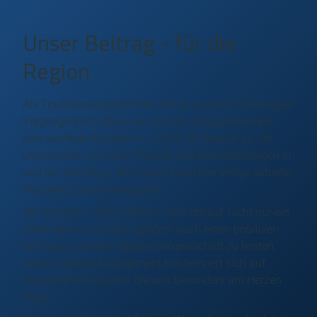
Unser Beitrag - für die
Region
Als Traditionsunternehmen mit einer über 100-jährigen
Vergangenheit sehen wir soziales Engagement als
eine wichtige Aufgabe in und für die Region an. So
unterstützen wir aktiv Projekte und Veranstaltungen in
und um Nürnberg. Wir haben Ihnen hier einige aktuelle
Beispiele zusammengestellt.
Bei Schmoll + Sohn sind wir stolz darauf, nicht nur ein
Unternehmen zu sein, sondern auch einen positiven
Beitrag zu unserer lokalen Gemeinschaft zu leisten.
Unser soziales Engagement konzentriert sich auf
ausgewählte Projekte, die uns besonders am Herzen
liegen.