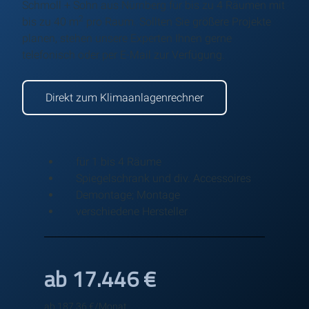
Schmoll + Sohn aus Nürnberg für bis zu 4 Räumen mit
2
bis zu 40 m
pro Raum. Sollten Sie größere Projekte
planen, stehen unsere Experten Ihnen gerne
telefonisch oder per E-Mail zur Verfügung.
Direkt zum Klimaanlagenrechner
für 1 bis 4 Räume
Spiegelschrank und div. Accessoires
Demontage; Montage
verschiedene Hersteller
ab 17.446 €
ab 187,36 €/Monat