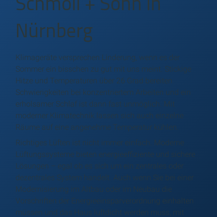
Schmoll + Sohn in
Nürnberg
Klimageräte versprechen Linderung, wenn es der
Sommer ein bisschen zu gut mit uns meint. Stickige
Hitze und Temperaturen über 26 Grad bereiten
Schwierigkeiten bei konzentriertem Arbeiten und ein
erholsamer Schlaf ist dann fast unmöglich. Mit
moderner Klimatechnik lassen sich auch einzelne
Räume auf eine angenehme Temperatur kühlen.
Richtiges Lüften ist nicht immer einfach. Moderne
Lüftungssysteme bieten energieeffiziente und sichere
Lösungen – egal ob es sich um ein zentrales oder
dezentrales System handelt. Auch wenn Sie bei einer
Modernisierung im Altbau oder im Neubau die
Vorschriften der Energieeinsparverordnung einhalten
müssen und das Haus luftdicht werden muss, mit