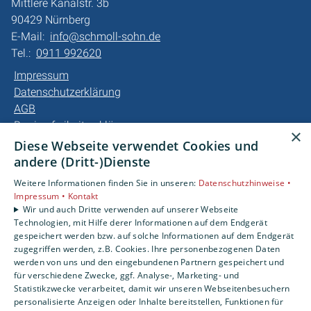
Mittlere Kanalstr. 3b
90429 Nürnberg
E-Mail:
info@schmoll-sohn.de
Tel.:
0911 992620
Impressum
Datenschutzerklärung
AGB
Barrierefreiheitserklärung
×
Diese Webseite verwendet Cookies und
Unsere Bereiche
andere (Dritt-)Dienste
Privatkunden
Weitere Informationen finden Sie in unseren:
Datenschutzhinweise •
Gewerbekunden
Impressum •
Kontakt
Karriere
Wir und auch Dritte verwenden auf unserer Webseite
Technologien, mit Hilfe derer Informationen auf dem Endgerät
Unternehmen
gespeichert werden bzw. auf solche Informationen auf dem Endgerät
Kontakt
zugegriffen werden, z.B. Cookies. Ihre personenbezogenen Daten
werden von uns und den eingebundenen Partnern gespeichert und
für verschiedene Zwecke, ggf. Analyse-, Marketing- und
Statistikzwecke verarbeitet, damit wir unseren Webseitenbesuchern
personalisierte Anzeigen oder Inhalte bereitstellen, Funktionen für