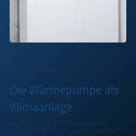
⸻ Heizen & kühlen
Die Wärmepumpe als
Klimaanlage
Eine Wärmepumpe dient nicht nur bei kühlen
Temperaturen als Heizgerät, sondern kann je nach