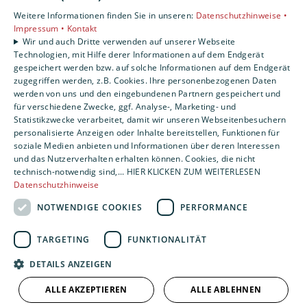
Privatkunden
Weitere Informationen finden Sie in unseren:
Datenschutzhinweise •
Gewerbekunden
Impressum •
Kontakt
Karriere
Wir und auch Dritte verwenden auf unserer Webseite
Technologien, mit Hilfe derer Informationen auf dem Endgerät
Unternehmen
gespeichert werden bzw. auf solche Informationen auf dem Endgerät
Kontakt
zugegriffen werden, z.B. Cookies. Ihre personenbezogenen Daten
werden von uns und den eingebundenen Partnern gespeichert und
für verschiedene Zwecke, ggf. Analyse-, Marketing- und
Statistikzwecke verarbeitet, damit wir unseren Webseitenbesuchern
personalisierte Anzeigen oder Inhalte bereitstellen, Funktionen für
soziale Medien anbieten und Informationen über deren Interessen
und das Nutzerverhalten erhalten können. Cookies, die nicht
technisch-notwendig sind,... HIER KLICKEN ZUM WEITERLESEN
Datenschutzhinweise
NOTWENDIGE COOKIES
PERFORMANCE
TARGETING
FUNKTIONALITÄT
DETAILS ANZEIGEN
ALLE AKZEPTIEREN
ALLE ABLEHNEN