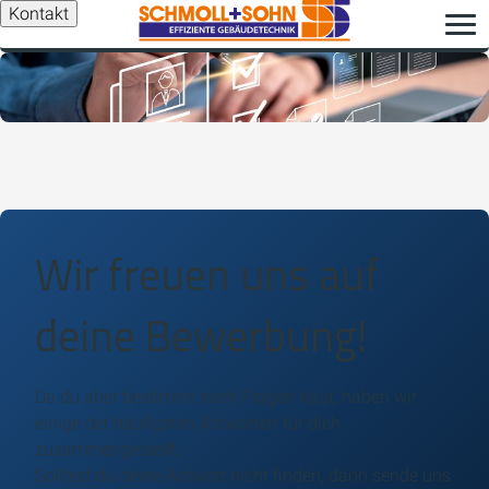
Kontakt
Wir freuen uns auf
deine Bewerbung!
Da du aber bestimmt noch Fragen hast, haben wir
einige der häufigsten Antworten für dich
zusammengestellt.
Solltest du deine Antwort nicht finden, dann sende uns