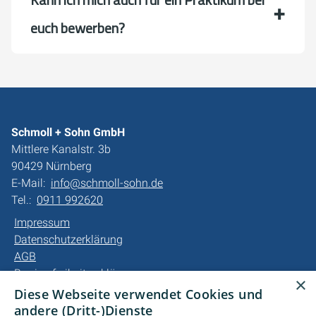
euch bewerben?
Schmoll + Sohn GmbH
Mittlere Kanalstr. 3b
90429 Nürnberg
E-Mail:
info@schmoll-sohn.de
Tel.:
0911 992620
Impressum
Datenschutzerklärung
AGB
Barrierefreiheitserklärung
×
Diese Webseite verwendet Cookies und
Unsere Bereiche
andere (Dritt-)Dienste