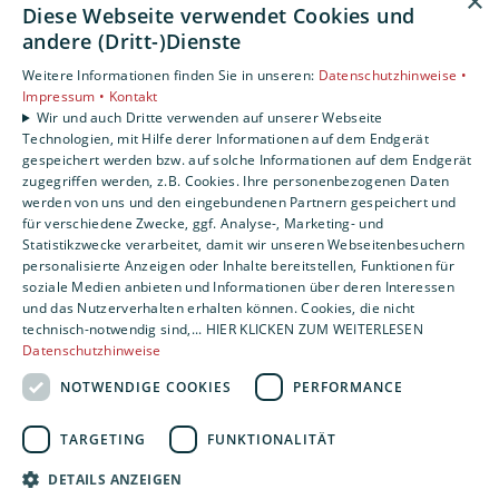
×
Diese Webseite verwendet Cookies und
Unsere Bereiche
andere (Dritt-)Dienste
Privatkunden
Weitere Informationen finden Sie in unseren:
Datenschutzhinweise •
Gewerbekunden
Impressum •
Kontakt
Karriere
Wir und auch Dritte verwenden auf unserer Webseite
Technologien, mit Hilfe derer Informationen auf dem Endgerät
Unternehmen
gespeichert werden bzw. auf solche Informationen auf dem Endgerät
Kontakt
zugegriffen werden, z.B. Cookies. Ihre personenbezogenen Daten
werden von uns und den eingebundenen Partnern gespeichert und
für verschiedene Zwecke, ggf. Analyse-, Marketing- und
Statistikzwecke verarbeitet, damit wir unseren Webseitenbesuchern
personalisierte Anzeigen oder Inhalte bereitstellen, Funktionen für
soziale Medien anbieten und Informationen über deren Interessen
und das Nutzerverhalten erhalten können. Cookies, die nicht
technisch-notwendig sind,... HIER KLICKEN ZUM WEITERLESEN
Datenschutzhinweise
NOTWENDIGE COOKIES
PERFORMANCE
TARGETING
FUNKTIONALITÄT
DETAILS ANZEIGEN