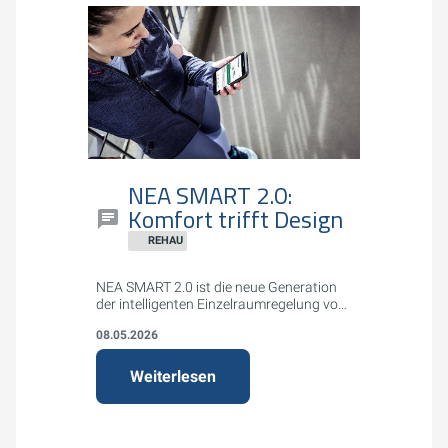
NEA SMART 2.0:
Komfort trifft Design
REHAU
NEA SMART 2.0 ist die neue Generation
der intelligenten Einzelraumregelung von
REHAU für Flächenheizungs- und -
08.05.2026
kühlungssysteme. Das System bietet
attraktives Design, einfache Montage
und Bedienung sowie smarte Funktionen
Weiterlesen
wie App-Steuerung, Geofencing und
Energieeinsparung bis zu 20%.