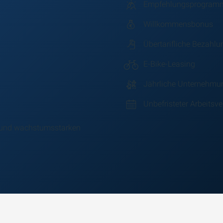
Empfehlungsprogram
Willkommensbonus
Übertarifliche Bezahlu
E-Bike-Leasing
Jährliche Unternehmu
Unbefristeter Arbeitsv
s- und wachstumsstarken