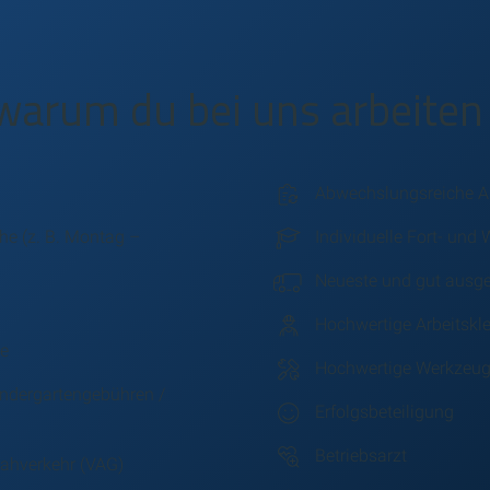
warum du bei uns arbeiten 
Abwechslungsreiche 
he (z. B. Montag –
Individuelle Fort- und
Neueste und gut ausge
Hochwertige Arbeitsk
se
Hochwertige Werkzeug
ndergartengebühren /
Erfolgsbeteiligung
Betriebsarzt
ahverkehr (VAG)