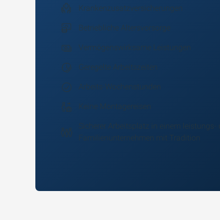
Krankenzusatzversicherungen
Betriebliche Altersvorsorge
Vermögenswirksame Leistungen
Geregelte Arbeitszeiten
Arbeits-Wochenstunden
Keine Montagereisen
Sicherer Arbeitsplatz in einem leistung
Familienunternehmen mit Tradition