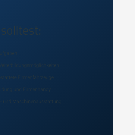
solltest:
Aufgaben
 Weiterbildungsmöglichkeiten
stattete Firmenfahrzeuge
leidung und Firmenhandy
- und Maschinenausstattung