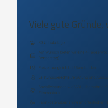
Viele gute Gründe, 
30 Urlaubstage
Auf Wunsch bieten wir eine 4-Tages-Woc
Donnerstag)
Freizeitausgleich bei Überstunden
Leistungsgerechte Vergütung und Auslö
Sozialleistungen wie VWL, Übernahme Ki
Fitnessstudio
Fahrtkostenübernahme im öffentlichen N