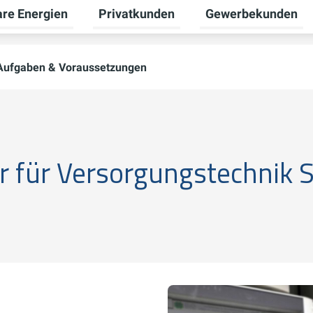
re Energien
Privatkunden
Gewerbekunden
Untermenü für Erneuerbare Energien um
Untermenü für Priva
Aufgaben & Voraussetzungen
er für Versorgungstechnik