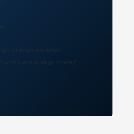
m
ng
ngen mit dem ganzen Betrieb
ertrag (mit sechsmonatiger Probezeit)