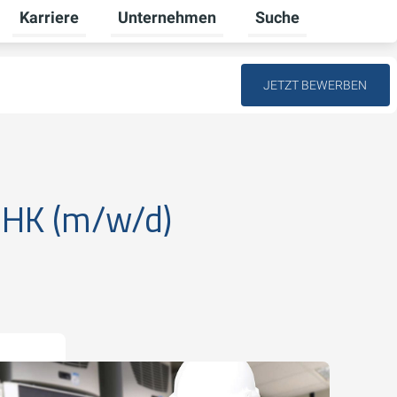
Karriere
Unternehmen
Suche
schalten
tkunden umschalten
Untermenü für Gewerbekunden umschalten
Untermenü für Karriere umschalten
Untermenü für Unter
JETZT BEWERBEN
 SHK (m/w/d)