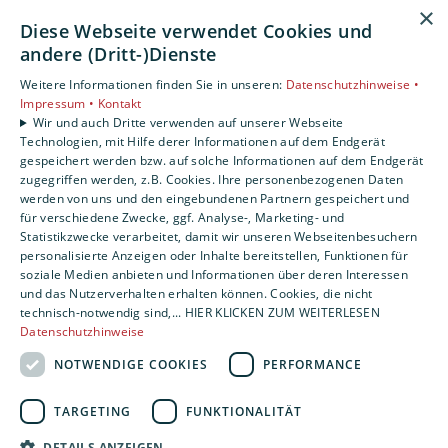
Barrierefreiheitserklärung
×
Diese Webseite verwendet Cookies und
Unsere Bereiche
andere (Dritt-)Dienste
Privatkunden
Weitere Informationen finden Sie in unseren:
Datenschutzhinweise •
Gewerbekunden
Impressum •
Kontakt
Karriere
Wir und auch Dritte verwenden auf unserer Webseite
Technologien, mit Hilfe derer Informationen auf dem Endgerät
Unternehmen
gespeichert werden bzw. auf solche Informationen auf dem Endgerät
Kontakt
zugegriffen werden, z.B. Cookies. Ihre personenbezogenen Daten
werden von uns und den eingebundenen Partnern gespeichert und
für verschiedene Zwecke, ggf. Analyse-, Marketing- und
Statistikzwecke verarbeitet, damit wir unseren Webseitenbesuchern
personalisierte Anzeigen oder Inhalte bereitstellen, Funktionen für
soziale Medien anbieten und Informationen über deren Interessen
und das Nutzerverhalten erhalten können. Cookies, die nicht
technisch-notwendig sind,... HIER KLICKEN ZUM WEITERLESEN
Datenschutzhinweise
NOTWENDIGE COOKIES
PERFORMANCE
TARGETING
FUNKTIONALITÄT
DETAILS ANZEIGEN