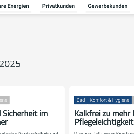
re Energien
Privatkunden
Gewerbekunden
Untermenü für Erneuerbare Energien um
Untermenü für Priva
 2025
iene
Bad
Komfort & Hygiene
d Sicherheit im
Kalkfrei zu mehr
er
Pflegeleichtigkeit