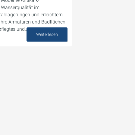
 Moderne Antikalk-
e Wasserqualität im
kablagerungen und erleichtern
 Ihre Armaturen und Badflächen
epflegtes und…
Weiterlesen
21. Mai 2025