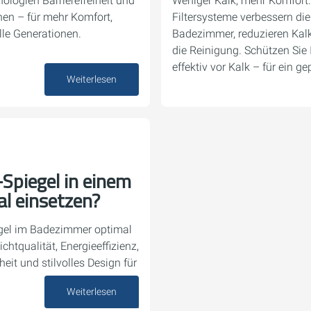
ologien Barrierefreiheit und
Weniger Kalk, mehr Komfort:
en – für mehr Komfort,
Filtersysteme verbessern di
lle Generationen.
Badezimmer, reduzieren Kal
die Reinigung. Schützen Sie
effektiv vor Kalk – für ein g
28. Mai 2025
Weiterlesen
Spiegel in einem
l einsetzen?
egel im Badezimmer optimal
ichtqualität, Energieeffizienz,
eit und stilvolles Design für
Weiterlesen
16. Mai 2025