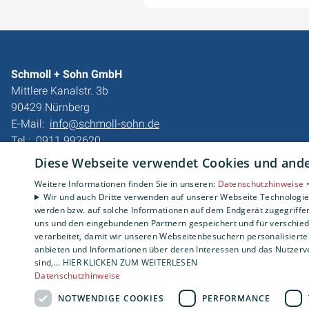
Schmoll + Sohn GmbH
Mittlere Kanalstr. 3b
90429 Nürnberg
E-Mail:
info@schmoll-sohn.de
Tel.:
0911 992620
Diese Webseite verwendet Cookies und ander
Impressum
Datenschutzerklärung
Weitere Informationen finden Sie in unseren:
Datenschutzhinweise 
Wir und auch Dritte verwenden auf unserer Webseite Technologien
AGB
werden bzw. auf solche Informationen auf dem Endgerät zugegriffe
Barrierefreiheitserklärung
uns und den eingebundenen Partnern gespeichert und für verschiede
verarbeitet, damit wir unseren Webseitenbesuchern personalisierte 
anbieten und Informationen über deren Interessen und das Nutzerve
sind,... HIER KLICKEN ZUM WEITERLESEN
Datenschutzhinweise
NOTWENDIGE COOKIES
PERFORMANCE