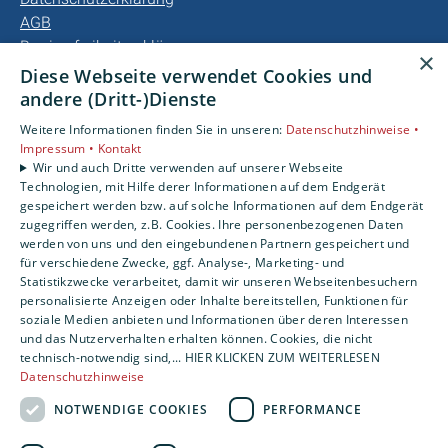
AGB
Barrierefreiheitserklärung
×
Diese Webseite verwendet Cookies und
Unsere Bereiche
andere (Dritt-)Dienste
Privatkunden
Weitere Informationen finden Sie in unseren:
Datenschutzhinweise •
Gewerbekunden
Impressum •
Kontakt
Karriere
Wir und auch Dritte verwenden auf unserer Webseite
Technologien, mit Hilfe derer Informationen auf dem Endgerät
Unternehmen
gespeichert werden bzw. auf solche Informationen auf dem Endgerät
Kontakt
zugegriffen werden, z.B. Cookies. Ihre personenbezogenen Daten
werden von uns und den eingebundenen Partnern gespeichert und
für verschiedene Zwecke, ggf. Analyse-, Marketing- und
Statistikzwecke verarbeitet, damit wir unseren Webseitenbesuchern
personalisierte Anzeigen oder Inhalte bereitstellen, Funktionen für
soziale Medien anbieten und Informationen über deren Interessen
und das Nutzerverhalten erhalten können. Cookies, die nicht
technisch-notwendig sind,... HIER KLICKEN ZUM WEITERLESEN
Datenschutzhinweise
NOTWENDIGE COOKIES
PERFORMANCE