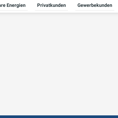
re Energien
Privatkunden
Gewerbekunden
Untermenü für Erneuerbare Energien um
Untermenü für Priva