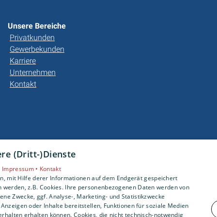
Unsere Bereiche
Privatkunden
Gewerbekunden
Karriere
Unternehmen
Kontakt
e (Dritt-)Dienste
•
Impressum •
Kontakt
, mit Hilfe derer Informationen auf dem Endgerät gespeichert
n werden, z.B. Cookies. Ihre personenbezogenen Daten werden von
ne Zwecke, ggf. Analyse-, Marketing- und Statistikzwecke
Anzeigen oder Inhalte bereitstellen, Funktionen für soziale Medien
rhalten erhalten können. Cookies, die nicht technisch-notwendig