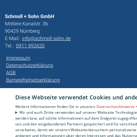
Schmoll + Sohn GmbH
Mittlere Kanalstr. 3b
90429 Nürnberg
E-Mail:
info@schmoll-sohn.de
Tel.:
0911 992620
Impressum
Datenschutzerklärung
AGB
Barrierefreiheitserklärung
Diese Webseite verwendet Cookies und ander
Weitere Informationen finden Sie in unseren:
Datenschutzhinweise 
Wir und auch Dritte verwenden auf unserer Webseite Technologien
werden bzw. auf solche Informationen auf dem Endgerät zugegriffe
uns und den eingebundenen Partnern gespeichert und für verschiede
verarbeitet, damit wir unseren Webseitenbesuchern personalisierte 
anbieten und Informationen über deren Interessen und das Nutzerve