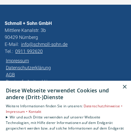
Schmoll + Sohn GmbH
Mittlere Kanalstr. 3b
90429 Nürnberg
E-Mail:
info@schmoll-sohn.de
Tel.:
0911 992620
Impressum
Datenschutzerklärung
AGB
Barrierefreiheitserklärung
×
Diese Webseite verwendet Cookies und
Unsere Bereiche
andere (Dritt-)Dienste
Privatkunden
Weitere Informationen finden Sie in unseren:
Datenschutzhinweise •
Gewerbekunden
Impressum •
Kontakt
Karriere
Wir und auch Dritte verwenden auf unserer Webseite
Technologien, mit Hilfe derer Informationen auf dem Endgerät
Unternehmen
gespeichert werden bzw. auf solche Informationen auf dem Endgerät
Kontakt