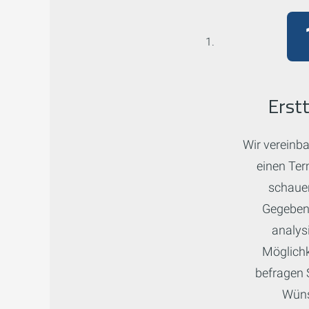
Erst
Wir vereinba
einen Ter
schauen
Gegebenh
analys
Möglichk
befragen 
Wüns