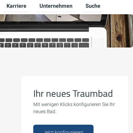
Karriere
Unternehmen
Suche
schalten
tkunden umschalten
Untermenü für Gewerbekunden umschalten
Untermenü für Karriere umschalten
Untermenü für Unter
Ihr neues Traumbad
Mit wenigen Klicks konfigurieren Sie Ihr
neues Bad.
Jetzt konfigurieren!