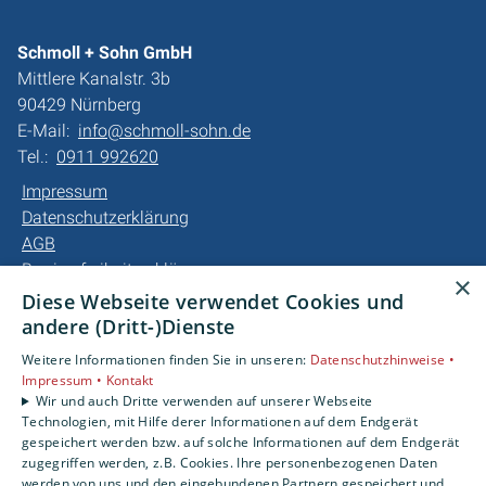
Schmoll + Sohn GmbH
Mittlere Kanalstr. 3b
90429 Nürnberg
E-Mail:
info@schmoll-sohn.de
Tel.:
0911 992620
Impressum
Datenschutzerklärung
AGB
Barrierefreiheitserklärung
×
Diese Webseite verwendet Cookies und
Unsere Bereiche
andere (Dritt-)Dienste
Privatkunden
Weitere Informationen finden Sie in unseren:
Datenschutzhinweise •
Gewerbekunden
Impressum •
Kontakt
Karriere
Wir und auch Dritte verwenden auf unserer Webseite
Technologien, mit Hilfe derer Informationen auf dem Endgerät
Unternehmen
gespeichert werden bzw. auf solche Informationen auf dem Endgerät
Kontakt
zugegriffen werden, z.B. Cookies. Ihre personenbezogenen Daten
werden von uns und den eingebundenen Partnern gespeichert und