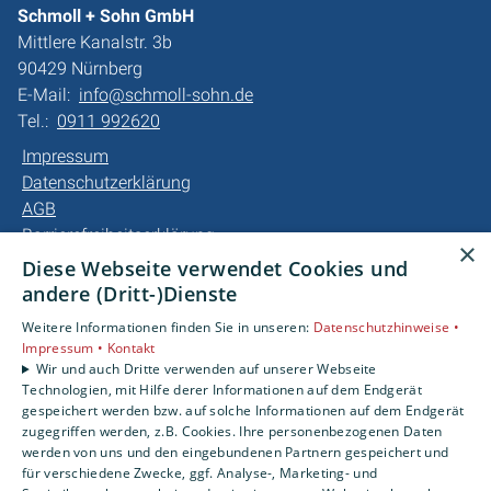
Schmoll + Sohn GmbH
Mittlere Kanalstr. 3b
90429 Nürnberg
E-Mail:
info@schmoll-sohn.de
Tel.:
0911 992620
Impressum
Datenschutzerklärung
AGB
Barrierefreiheitserklärung
×
Diese Webseite verwendet Cookies und
Unsere Bereiche
andere (Dritt-)Dienste
Privatkunden
Weitere Informationen finden Sie in unseren:
Datenschutzhinweise •
Gewerbekunden
Impressum •
Kontakt
Karriere
Wir und auch Dritte verwenden auf unserer Webseite
Technologien, mit Hilfe derer Informationen auf dem Endgerät
Unternehmen
gespeichert werden bzw. auf solche Informationen auf dem Endgerät
Kontakt
zugegriffen werden, z.B. Cookies. Ihre personenbezogenen Daten
werden von uns und den eingebundenen Partnern gespeichert und
für verschiedene Zwecke, ggf. Analyse-, Marketing- und