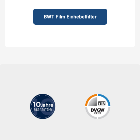
BWT Film Einhebelfilter