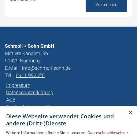
Weiterlesen
12. Februar 2026
Schmoll + Sohn GmbH
Mittlere Kanalstr. 3b
90429 Nürnberg
E-Mail:
info@schmoll-sohn.de
Tel.:
0911 992620
Impressum
Datenschutzerklärung
AGB
Barrierefreiheitserklärung
×
Diese Webseite verwendet Cookies und
Unsere Bereiche
andere (Dritt-)Dienste
Privatkunden
Weitere Informationen finden Sie in unseren:
Datenschutzhinweise •
Gewerbekunden