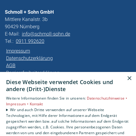
Schmoll + Sohn GmbH
Mittlere Kanalstr. 3b
90429 Nürnberg
E-Mail:
info@schmoll-sohn.de
Tel.:
0911 992620
Impressum
Datenschutzerklärung
AGB
Barrierefreiheitserklärung
×
Diese Webseite verwendet Cookies und
Unsere Bereiche
andere (Dritt-)Dienste
Privatkunden
Weitere Informationen finden Sie in unseren:
Datenschutzhinweise •
Gewerbekunden
Impressum •
Kontakt
Karriere
Wir und auch Dritte verwenden auf unserer Webseite
Technologien, mit Hilfe derer Informationen auf dem Endgerät
Unternehmen
gespeichert werden bzw. auf solche Informationen auf dem Endgerät
Kontakt
zugegriffen werden, z.B. Cookies. Ihre personenbezogenen Daten
werden von uns und den eingebundenen Partnern gespeichert und