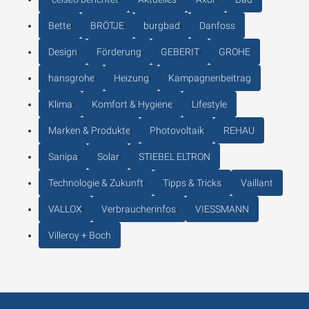
Bette
BRÖTJE
burgbad
Danfoss
Design
Förderung
GEBERIT
GROHE
hansgrohe
Heizung
Kampagnenbeitrag
Klima
Komfort & Hygiene
Lifestyle
Marken & Produkte
Photovoltaik
REHAU
Sanipa
Solar
STIEBEL ELTRON
Technologie & Zukunft
Tipps & Tricks
Vaillant
VALLOX
Verbraucherinfos
VIESSMANN
Villeroy + Boch