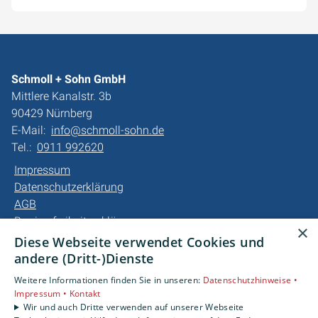
Schmoll + Sohn GmbH
Mittlere Kanalstr. 3b
90429 Nürnberg
E-Mail:
info@schmoll-sohn.de
Tel.:
0911 992620
Impressum
Datenschutzerklärung
AGB
Barrierefreiheitserklärung
×
Diese Webseite verwendet Cookies und
Unsere Bereiche
andere (Dritt-)Dienste
Privatkunden
Weitere Informationen finden Sie in unseren:
Datenschutzhinweise •
Gewerbekunden
Impressum •
Kontakt
Karriere
Wir und auch Dritte verwenden auf unserer Webseite