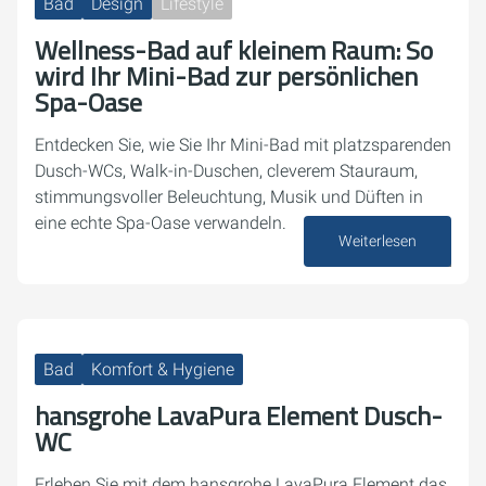
Bad
Design
Lifestyle
Wellness-Bad auf kleinem Raum: So
wird Ihr Mini-Bad zur persönlichen
Spa-Oase
Entdecken Sie, wie Sie Ihr Mini-Bad mit platzsparenden
Dusch-WCs, Walk-in-Duschen, cleverem Stauraum,
stimmungsvoller Beleuchtung, Musik und Düften in
eine echte Spa-Oase verwandeln.
Weiterlesen
20. Januar 2026
Bad
Komfort & Hygiene
hansgrohe LavaPura Element Dusch-
WC
Erleben Sie mit dem hansgrohe LavaPura Element das