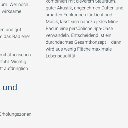
kombiniert mit cleverem Stauraum,
aum. Wer noch
guter Akustik, angenehmen Düften und
h wirksame
smarten Funktionen für Licht und
Musik, lässt sich nahezu jedes Mini-
Bad in eine persönliche Spa-Oase
en und gut
verwandeln. Entscheidend ist ein
rd das Bad eher
durchdachtes Gesamtkonzept – dann
wird aus wenig Fläche maximale
mit ätherischen
Lebensqualität.
efühl. Wichtig
t aufdringlich.
k und
e Erholungszonen