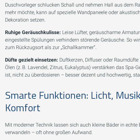
Duschvorleger schlucken Schall und nehmen Hall aus dem R
mehr möchte, kann auf spezielle Wandpaneele oder akustisc
Dekoration setzen.
Ruhige Geräuschkulisse:
Leise Lüfter, geräuscharme Armatur
eingestellte Spülungen verhindern störende Geräusche. So wi
zum Rückzugsort als zur „Schallkammer“.
Düfte gezielt einsetzen:
Duftkerzen, Diffuser oder Raumdüfte 
Ölen (z. B. Lavendel, Zitrus, Eukalyptus) verstärken das Spa-G
ist, nicht zu überdosieren – besser dezent und hochwertig, stat
Smarte Funktionen: Licht, Musi
Komfort
Mit moderner Technik lassen sich auch kleine Bäder in echt
verwandeln – oft ohne großen Aufwand.