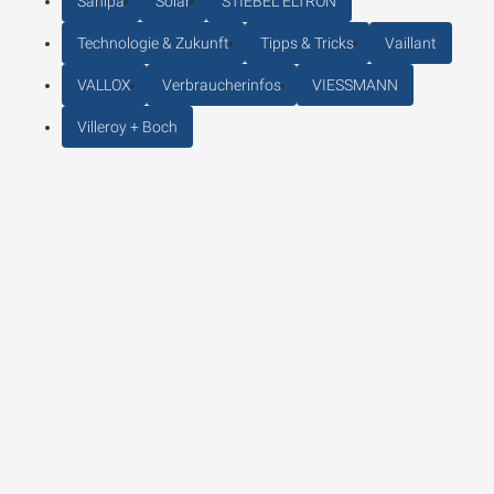
Sanipa
Solar
STIEBEL ELTRON
Technologie & Zukunft
Tipps & Tricks
Vaillant
VALLOX
Verbraucherinfos
VIESSMANN
Villeroy + Boch