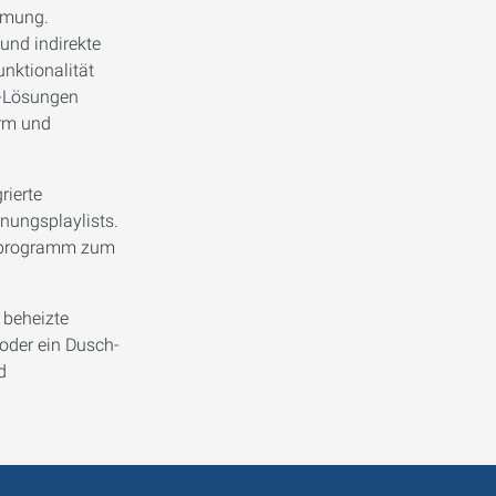
mmung.
und indirekte
unktionalität
-Lösungen
arm und
rierte
nungsplaylists.
geprogramm zum
 beheizte
oder ein Dusch-
d