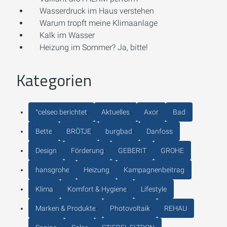
Wasserdruck im Haus verstehen
Warum tropft meine Klimaanlage
Kalk im Wasser
Heizung im Sommer? Ja, bitte!
Kategorien
°celseo berichtet
Aktuelles
Axor
Bad
Bette
BRÖTJE
burgbad
Danfoss
Design
Förderung
GEBERIT
GROHE
hansgrohe
Heizung
Kampagnenbeitrag
Klima
Komfort & Hygiene
Lifestyle
Marken & Produkte
Photovoltaik
REHAU