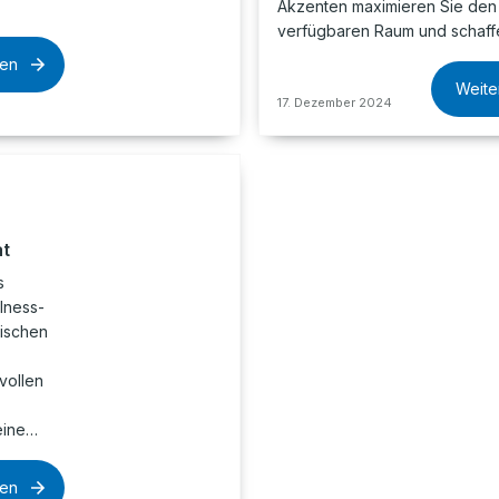
Akzenten maximieren Sie den
verfügbaren Raum und schaff
sen
Weite
17. Dezember 2024
at
s
lness-
ischen
vollen
eine…
sen