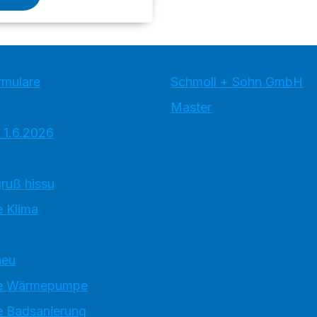
rmulare
Schmoll + Sohn GmbH
Master
 1.6.2026
ruß hissu
 Klima
neu
e Wärmepumpe
 Badsanierung