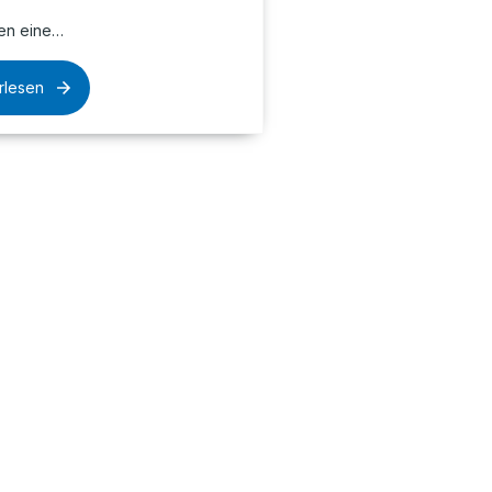
en eine…
rlesen