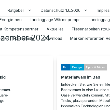
Ratgeber
Datenschutz 1.6.2026
Impre
Untermenü für Ratgeber umschalten
Untermenü f
Energie neu
Landingpage Wärmepumpe
Landingpag
ant Kompetenzpartner
Aktuelles
Fliesenarbeiten (tou
ezember 2024
gen
Fördermittel
Download
Markenlieferanten R
Bad
Design
Tipps & Tricks
kig
Materialwahl im Bad
Entdecken Sie, wie Sie ein kl
zimmer.
Badezimmer in eine luxuriöse
quare-
Oase verwandeln können. Mit
ige
Tricks, platzsparenden Möbel
innovativen Technologien und 