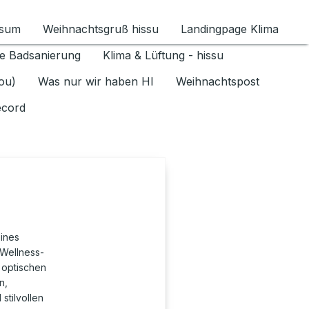
ssum
Weihnachtsgruß hissu
Landingpage Klima
ür Datenschutz 1.6.2026 umschalten
e Badsanierung
Klima & Lüftung - hissu
jou)
Was nur wir haben HI
Weihnachtspost
ecord
eines
 Wellness-
 optischen
n,
stilvollen