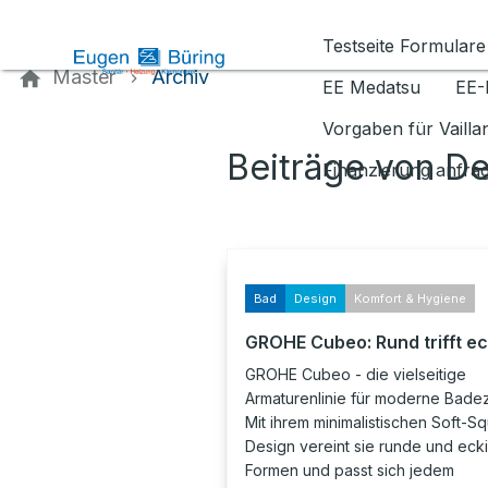
Kontaktieren Sie uns
Testseite Formulare
Master
Archiv
EE Medatsu
EE-
Vorgaben für Vaill
Beiträge von D
Finanzierung anfra
Bad
Design
Komfort & Hygiene
GROHE Cubeo: Rund trifft ec
GROHE Cubeo - die vielseitige
Armaturenlinie für moderne Bade
Mit ihrem minimalistischen Soft-S
Design vereint sie runde und eck
Formen und passt sich jedem