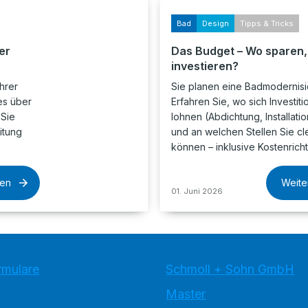
Bad
Design
Tipps & Tricks
er
Das Budget – Wo sparen
investieren?
hrer
Sie planen eine Badmodernis
es über
Erfahren Sie, wo sich Investiti
 Sie
lohnen (Abdichtung, Installatio
itung
und an welchen Stellen Sie c
können – inklusive Kostenrich
sen
Weite
01. Juni 2026
rmulare
Schmoll + Sohn GmbH
Master