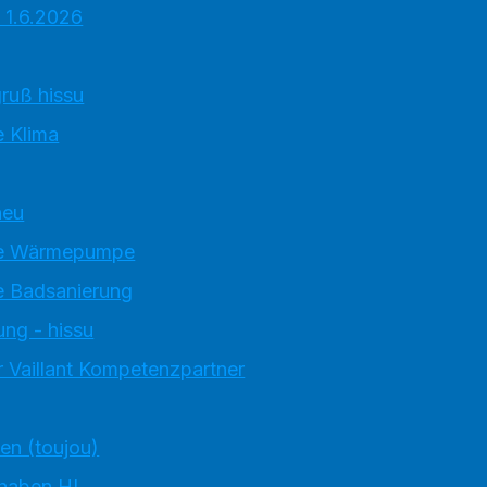
 1.6.2026
ruß hissu
 Klima
neu
e Wärmepumpe
 Badsanierung
ung - hissu
 Vaillant Kompetenzpartner
ten (toujou)
 haben HI