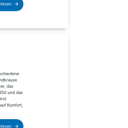
rlesen
schiedene
andbrause
ter, das
 250 und das
trol
auf Komfort,
rlesen