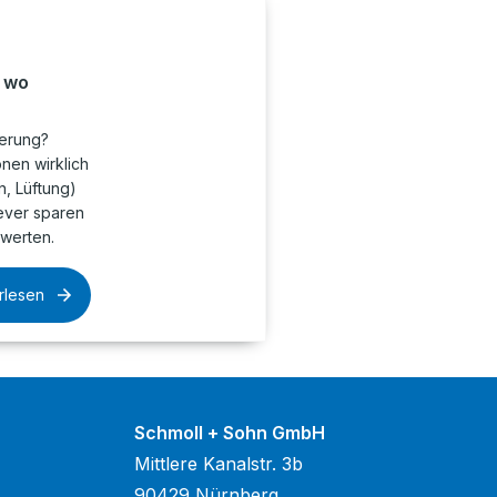
, wo
ierung?
onen wirklich
n, Lüftung)
lever sparen
twerten.
rlesen
Schmoll + Sohn GmbH
Mittlere Kanalstr. 3b
90429 Nürnberg