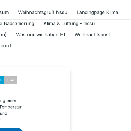
ssum
Weihnachtsgruß hissu
Landingpage Klima
ür Datenschutz 1.6.2026 umschalten
e Badsanierung
Klima & Lüftung - hissu
jou)
Was nur wir haben HI
Weihnachtspost
ecord
ks
Klima
ung einer
 Temperatur,
 und
t.