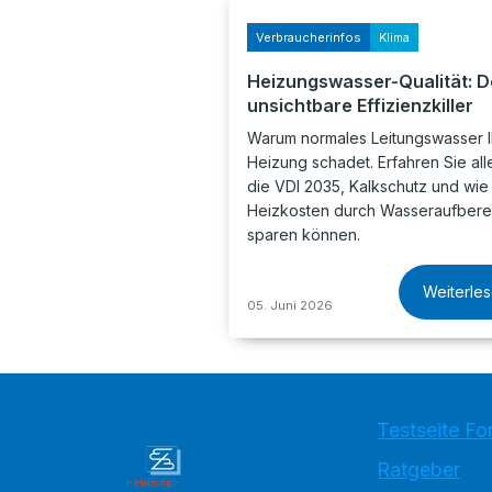
Verbraucherinfos
Klima
Heizungswasser-Qualität: D
unsichtbare Effizienzkiller
Warum normales Leitungswasser I
Heizung schadet. Erfahren Sie all
die VDI 2035, Kalkschutz und wie
Heizkosten durch Wasseraufbere
sparen können.
Weiterle
05. Juni 2026
Testseite Fo
Ratgeber