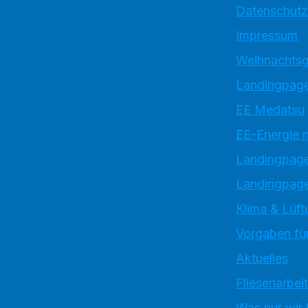
Datenschutz
Impressum
Weihnachtsg
Landingpage
EE Medatsu
EE-Energie 
Landingpag
Landingpage
Klima & Lüft
Vorgaben für
Aktuelles
Fliesenarbei
Was nur wir