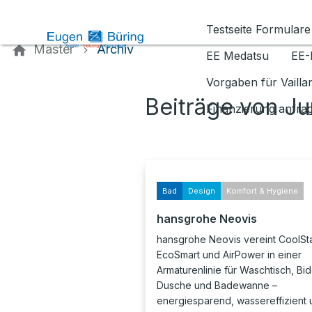
Kontaktieren Sie uns
Testseite Formulare
Master
Archiv
EE Medatsu
EE-
Vorgaben für Vaill
Beiträge von Ju
Finanzierung anfra
Bad
Design
Komfort & Hygiene
hansgrohe Neovis
hansgrohe Neovis vereint CoolSta
EcoSmart und AirPower in einer
Armaturenlinie für Waschtisch, Bid
Dusche und Badewanne –
energiesparend, wassereffizient