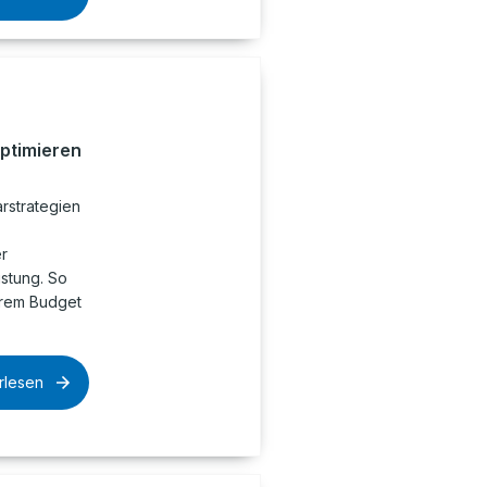
optimieren
rstrategien
r
istung. So
hrem Budget
rlesen