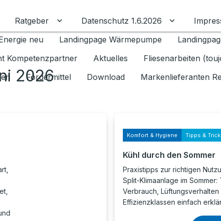
Ratgeber
Datenschutz 1.6.2026
Impre
Untermenü für Ratgeber umschalten
Untermenü f
Energie neu
Landingpage Wärmepumpe
Landingpag
ant Kompetenzpartner
Aktuelles
Fliesenarbeiten (tou
ni 2026
gen
Fördermittel
Download
Markenlieferanten R
Komfort & Hygiene
Tipps & Tric
Kühl durch den Sommer
rt,
Praxistipps zur richtigen Nutz
Split-Klimaanlage im Sommer:
et,
Verbrauch, Lüftungsverhalten
Effizienzklassen einfach erklär
 und