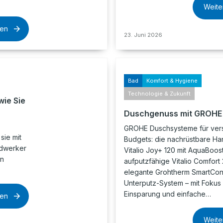
Weite
sen
23. Juni 2026
Bad
Komfort & Hygiene
Technologie & Zukunft
wie Sie
Duschgenuss mit GROHE
GROHE Duschsysteme für ver
sie mit
Budgets: die nachrüstbare H
ndwerker
Vitalio Joy+ 120 mit AquaBoos
on
aufputzfähige Vitalio Comfort
elegante Grohtherm SmartCon
Unterputz-System – mit Fokus 
Einsparung und einfache…
sen
Weite