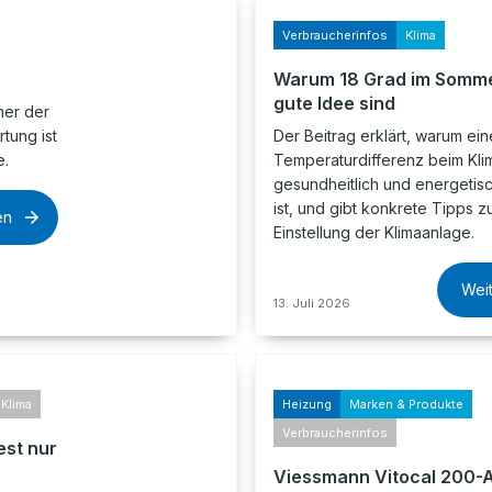
Verbraucherinfos
Klima
Warum 18 Grad im Somme
gute Idee sind
mer der
tung ist
Der Beitrag erklärt, warum ei
e.
Temperaturdifferenz beim Klim
gesundheitlich und energetis
ist, und gibt konkrete Tipps z
en
Einstellung der Klimaanlage.
Wei
13. Juli 2026
Klima
Heizung
Marken & Produkte
Verbraucherinfos
est nur
Viessmann Vitocal 200-