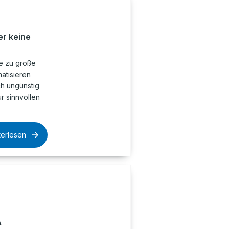
r keine
ne zu große
atisieren
ch ungünstig
ur sinnvollen
terlesen
A