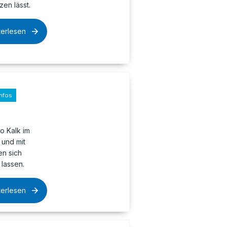
en lässt.
terlesen
nfos
o Kalk im
 und mit
n sich
lassen.
terlesen