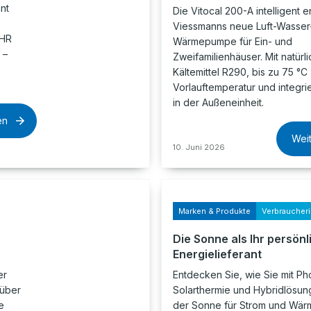
nt
Die Vitocal 200-A intelligent e
Viessmanns neue Luft-Wasser
EHR
Wärmepumpe für Ein- und
 –
Zweifamilienhäuser. Mit natürl
Kältemittel R290, bis zu 75 °C
Vorlauftemperatur und integrie
in der Außeneinheit.
en
Wei
10. Juni 2026
Marken & Produkte
Verbraucher
Die Sonne als Ihr persönl
Energielieferant
er
Entdecken Sie, wie Sie mit Pho
 über
Solarthermie und Hybridlösung
e
der Sonne für Strom und Wärm