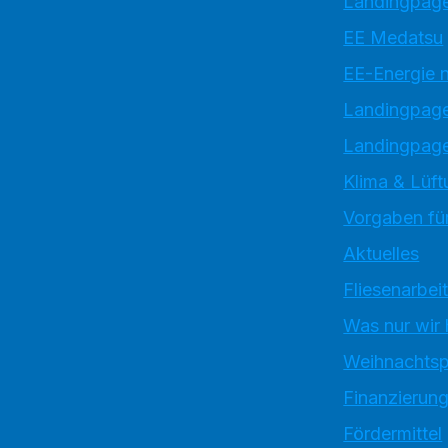
Landingpage
EE Medatsu
EE-Energie 
Landingpag
Landingpage
Klima & Lüft
Vorgaben für
Aktuelles
Fliesenarbei
Was nur wir
Weihnachtsp
Finanzierun
Fördermittel