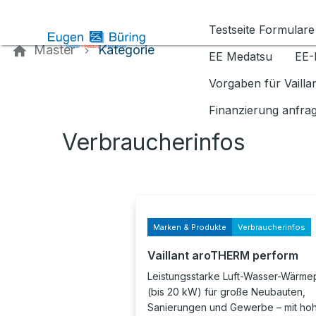
Kontaktieren Sie uns
Testseite Formulare
Master
Kategorie
EE Medatsu
EE-
Vorgaben für Vaill
Finanzierung anfra
Verbraucherinfos
Marken & Produkte
Verbraucherinfos
Vaillant aroTHERM perform
Leistungsstarke Luft-Wasser-Wärm
(bis 20 kW) für große Neubauten,
Sanierungen und Gewerbe – mit ho