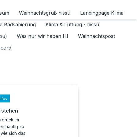
ssum
Weihnachtsgruß hissu
Landingpage Klima
ür Datenschutz 1.6.2026 umschalten
e Badsanierung
Klima & Lüftung - hissu
jou)
Was nur wir haben HI
Weihnachtspost
ecord
nfos
rstehen
erdruck im
en häufig zu
wie sich das