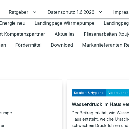
Ratgeber
Datenschutz 1.6.2026
Impre
Untermenü für Ratgeber umschalten
Untermenü f
Energie neu
Landingpage Wärmepumpe
Landingpag
ant Kompetenzpartner
Aktuelles
Fliesenarbeiten (tou
gen
Fördermittel
Download
Markenlieferanten R
Komfort & Hygiene
Verbraucheri
Wasserdruck im Haus ve
epumpe
Der Beitrag erklärt, wie Wass
Haus entsteht, welche Ursach
her
schwachem Druck führen und 