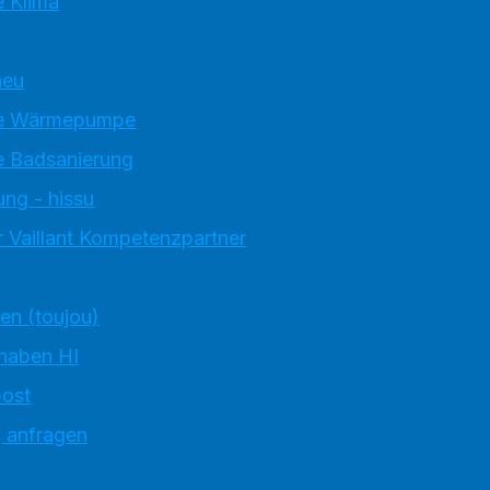
 Klima
neu
e Wärmepumpe
 Badsanierung
ung - hissu
 Vaillant Kompetenzpartner
ten (toujou)
 haben HI
ost
g anfragen