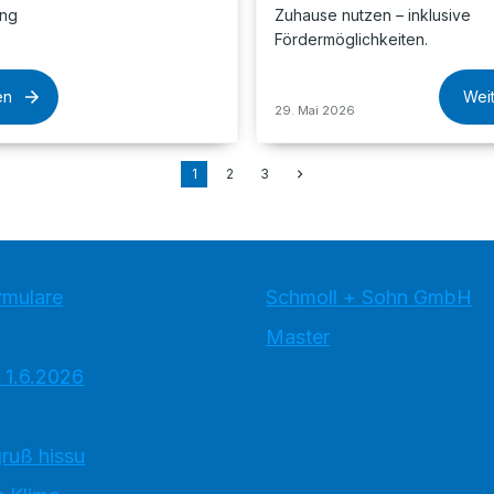
ung
Zuhause nutzen – inklusive
Fördermöglichkeiten.
en
Wei
29. Mai 2026
1
2
3
rmulare
Schmoll + Sohn GmbH
Master
 1.6.2026
ruß hissu