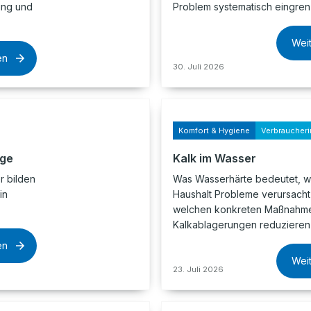
lung und
Problem systematisch eingrenz
Wei
en
30. Juli 2026
Komfort & Hygiene
Verbraucheri
age
Kalk im Wasser
 bilden
Was Wasserhärte bedeutet, w
in
Haushalt Probleme verursacht
welchen konkreten Maßnahme
Kalkablagerungen reduzieren 
en
Wei
23. Juli 2026