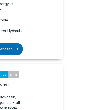
nergy ist
-
ichem
rter Hydraulik
terlesen
infos
Klima
icher
tovoltaik,
en die Kraft
e in Ihrem