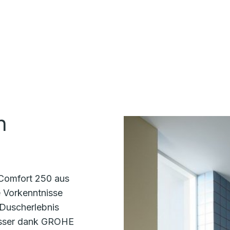
n
Comfort 250 aus
e Vorkenntnisse
s Duscherlebnis
asser dank GROHE