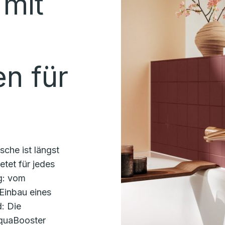
mit
n für
sche ist längst
tet für jedes
g: vom
Einbau eines
: Die
quaBooster