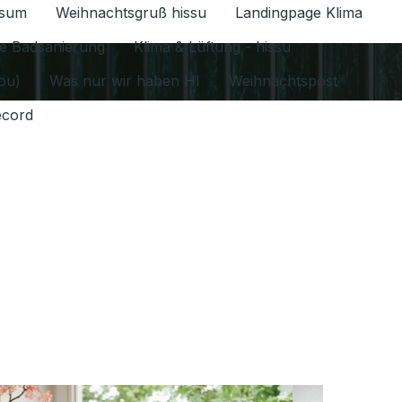
ssum
Weihnachtsgruß hissu
Landingpage Klima
ür Datenschutz 1.6.2026 umschalten
e Badsanierung
Klima & Lüftung - hissu
jou)
Was nur wir haben HI
Weihnachtspost
ecord