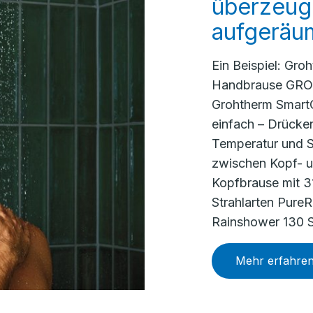
überzeuge
aufgeräu
Ein Beispiel: Gro
Handbrause GROH
Grohtherm SmartC
einfach – Drück
Temperatur und S
zwischen Kopf- 
Kopfbrause mit 3
Strahlarten Pure
Rainshower 130 Sm
Mehr erfahre