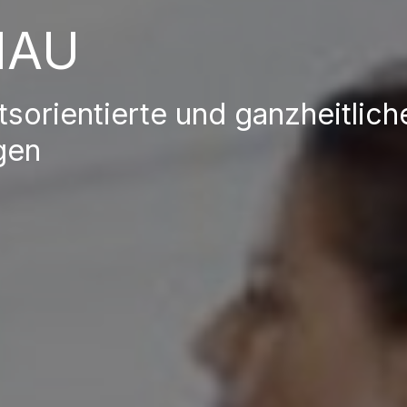
HAU
tsorientierte und ganzheitlich
gen