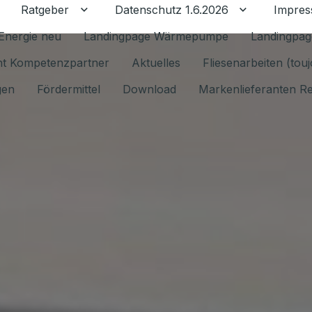
Ratgeber
Datenschutz 1.6.2026
Impre
Untermenü für Ratgeber umschalten
Untermenü f
Energie neu
Landingpage Wärmepumpe
Landingpag
ant Kompetenzpartner
Aktuelles
Fliesenarbeiten (tou
gen
Fördermittel
Download
Markenlieferanten R