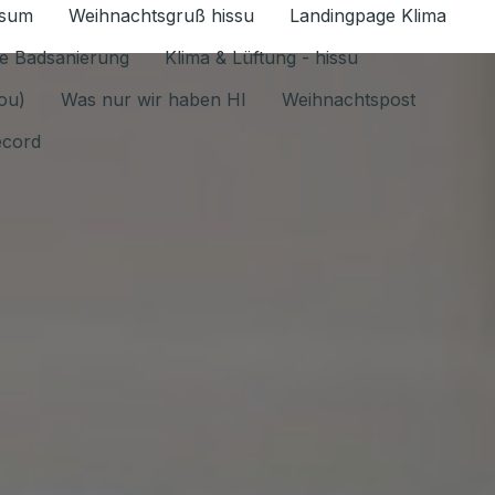
ssum
Weihnachtsgruß hissu
Landingpage Klima
ür Datenschutz 1.6.2026 umschalten
e Badsanierung
Klima & Lüftung - hissu
jou)
Was nur wir haben HI
Weihnachtspost
ecord