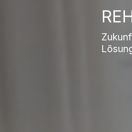
RE
Zukunf
Lösun