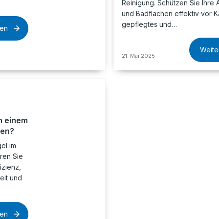
Reinigung. Schützen Sie Ihre 
und Badflächen effektiv vor Ka
gepflegtes und…
sen
Weite
21. Mai 2025
n einem
zen?
el im
ren Sie
izienz,
eit und
sen