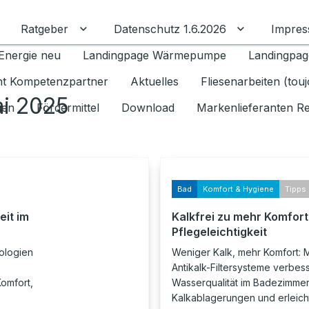
Ratgeber
Datenschutz 1.6.2026
Impre
Untermenü für Ratgeber umschalten
Untermenü f
Energie neu
Landingpage Wärmepumpe
Landingpag
ant Kompetenzpartner
Aktuelles
Fliesenarbeiten (tou
ai 2025
gen
Fördermittel
Download
Markenlieferanten R
Bad
Komfort & Hygiene
Tipps 
eit im
Kalkfrei zu mehr Komfort
Pflegeleichtigkeit
ologien
Weniger Kalk, mehr Komfort:
Antikalk-Filtersysteme verbes
omfort,
Wasserqualität im Badezimmer
Kalkablagerungen und erleich