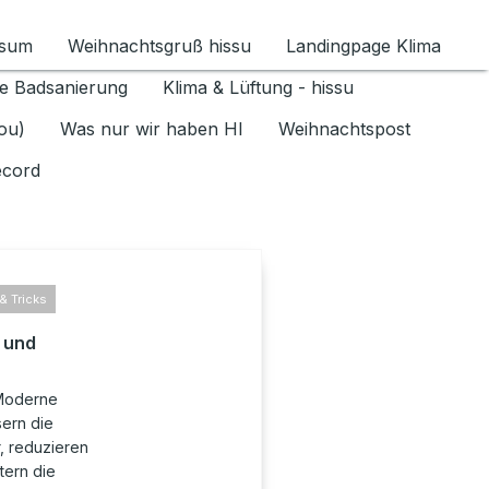
ssum
Weihnachtsgruß hissu
Landingpage Klima
ür Datenschutz 1.6.2026 umschalten
e Badsanierung
Klima & Lüftung - hissu
jou)
Was nur wir haben HI
Weihnachtspost
ecord
& Tricks
 und
 Moderne
sern die
, reduzieren
tern die