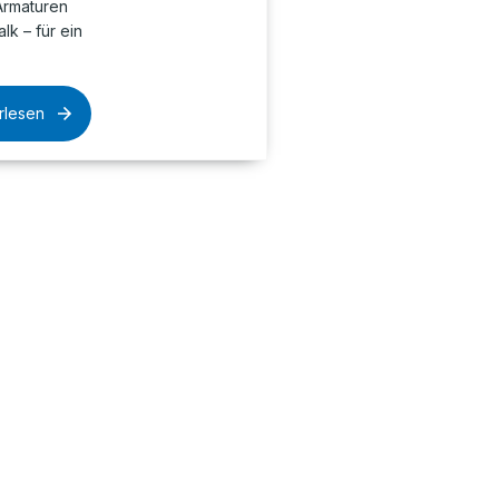
Armaturen
lk – für ein
rlesen