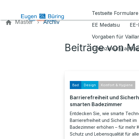
Kontaktieren Sie uns
Testseite Formulare
Master
Archiv
EE Medatsu
EE-
Vorgaben für Vaill
Beiträge von M
Finanzierung anfra
Bad
Design
Komfort & Hygiene
Barrierefreiheit und Sicherh
smarten Badezimmer
Entdecken Sie, wie smarte Techn
Barrierefreiheit und Sicherheit im
Badezimmer erhöhen – für mehr K
Schutz und Lebensqualität für alle