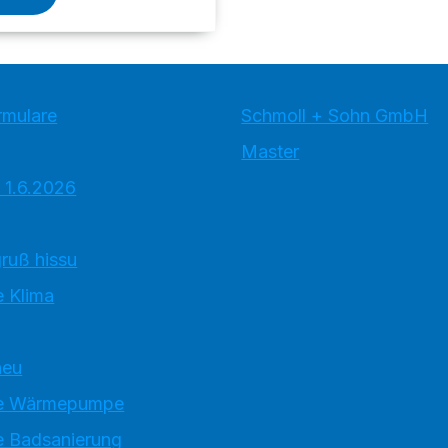
rmulare
Schmoll + Sohn GmbH
Master
 1.6.2026
ruß hissu
 Klima
neu
e Wärmepumpe
 Badsanierung