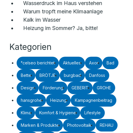
Wasserdruck im Haus verstehen
Warum tropft meine Klimaanlage
Kalk im Wasser
Heizung im Sommer? Ja, bitte!
Kategorien
°celseo berichtet
Aktuelles
Axor
Bad
Bette
BRÖTJE
burgbad
Danfoss
Design
Förderung
GEBERIT
GROHE
hansgrohe
Heizung
Kampagnenbeitrag
Klima
Komfort & Hygiene
Lifestyle
Marken & Produkte
Photovoltaik
REHAU