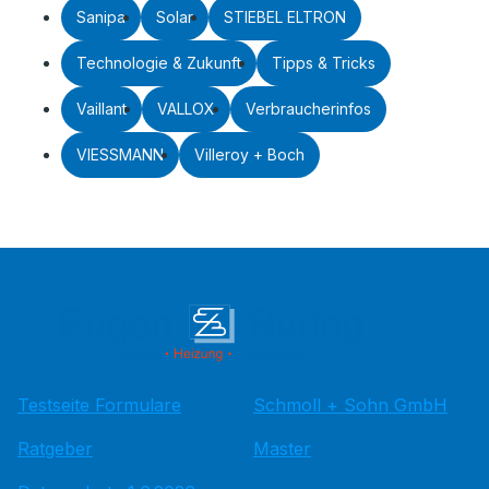
Sanipa
Solar
STIEBEL ELTRON
Technologie & Zukunft
Tipps & Tricks
Vaillant
VALLOX
Verbraucherinfos
VIESSMANN
Villeroy + Boch
Testseite Formulare
Schmoll + Sohn GmbH
Ratgeber
Master