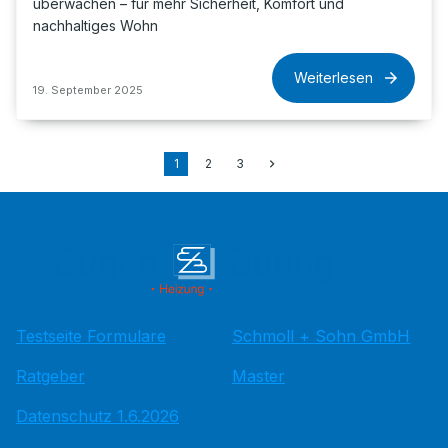
überwachen – für mehr Sicherheit, Komfort und
nachhaltiges Wohn
Weiterlesen
19. September 2025
1
2
3
Testseite Formulare
Schmoll + Sohn GmbH
Ratgeber
Master
Datenschutz 1.6.2026