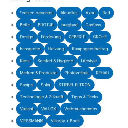
°celseo berichtet
Aktuelles
Axor
Bad
Bette
BRÖTJE
burgbad
Danfoss
Design
Förderung
GEBERIT
GROHE
hansgrohe
Heizung
Kampagnenbeitrag
Klima
Komfort & Hygiene
Lifestyle
Marken & Produkte
Photovoltaik
REHAU
Sanipa
Solar
STIEBEL ELTRON
Technologie & Zukunft
Tipps & Tricks
Vaillant
VALLOX
Verbraucherinfos
VIESSMANN
Villeroy + Boch