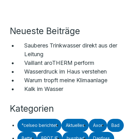
Neueste Beiträge
Sauberes Trinkwasser direkt aus der
Leitung
Vaillant aroTHERM perform
Wasserdruck im Haus verstehen
Warum tropft meine Klimaanlage
Kalk im Wasser
Kategorien
°celseo berichtet
Aktuelles
Axor
Bad
Bette
BRÖTJE
burgbad
Danfoss