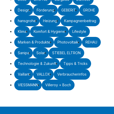
Design
Förderung
GEBERIT
GROHE
hansgrohe
Heizung
Kampagnenbeitrag
Klima
Komfort & Hygiene
Lifestyle
Marken & Produkte
Photovoltaik
REHAU
Sanipa
Solar
STIEBEL ELTRON
Technologie & Zukunft
Tipps & Tricks
Vaillant
VALLOX
Verbraucherinfos
VIESSMANN
Villeroy + Boch