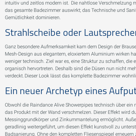
intuitiv und zeitlos modern ist. Die nahtlose Verschmelzung
das gesamte Badezimmer auswirkt; das Technische und Sanitär
Gemütlichkeit dominieren.
Strahlscheibe oder Lautspreche
Ganz besondere Aufmerksamkeit kam dem Design der Brausen z
Mesh-Design aus elegantem, eloxiertem Aluminium wirken h
weniger technisch. Ziel war es, eine Struktur zu schaffen, die
organisch hervortreten. Deshalb sind die Düsen nun nicht me
verdeckt. Dieser Look lässt das komplette Badezimmer wohnli
Ein neuer Archetyp eines Aufpu
Obwohl die Raindance Alive Showerpipes technisch über ein n
das Produkt mit der Wand verschmelzen. Dieser Effekt wird 
Messinggrundkörper und Zinkummantelung ermöglicht. Außer
geradlinig weitergeführt, um diesen Effekt kunstvoll zu unters
Badsanierung. Ohne den kompletten Fliesenspiegel erneuern 