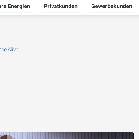
re Energien
Privatkunden
Gewerbekunden
Untermenü für Erneuerbare Energien um
Untermenü für Priva
ce Alive