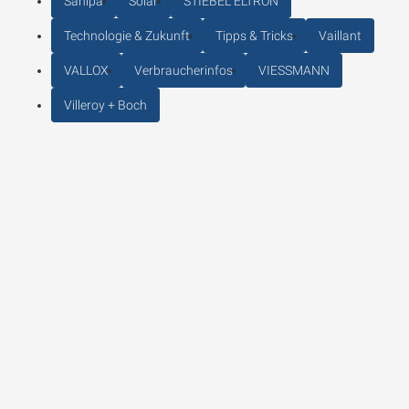
Sanipa
Solar
STIEBEL ELTRON
Technologie & Zukunft
Tipps & Tricks
Vaillant
VALLOX
Verbraucherinfos
VIESSMANN
Villeroy + Boch