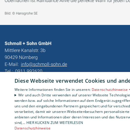
Oberflächen ist Raindance Alive die perfekte Wahl für jeden D
Bild: © Hansgrohe SE
Schmoll + Sohn GmbH
Mittlere Kanalstr. 3b
90429 Nürnberg
E-Mail:
info@schmoll-sohn.de
Tel.:
0911 992620
Diese Webseite verwendet Cookies und ander
Impressum
Datenschutzerklärung
Weitere Informationen finden Sie in unseren:
Datenschutzhinweise 
Wir und auch Dritte verwenden auf unserer Webseite Technologien
AGB
werden bzw. auf solche Informationen auf dem Endgerät zugegriffe
Barrierefreiheitserklärung
uns und den eingebundenen Partnern gespeichert und für verschiede
verarbeitet, damit wir unseren Webseitenbesuchern personalisierte 
anbieten und Informationen über deren Interessen und das Nutzerve
sind,... HIER KLICKEN ZUM WEITERLESEN
Datenschutzhinweise