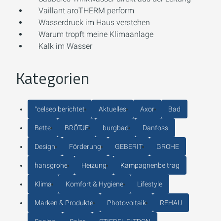
Vaillant aroTHERM perform
Wasserdruck im Haus verstehen
Warum tropft meine Klimaanlage
Kalk im Wasser
Kategorien
°celseo berichtet
Aktuelles
Axor
Bad
Bette
BRÖTJE
burgbad
Danfoss
Design
Förderung
GEBERIT
GROHE
hansgrohe
Heizung
Kampagnenbeitrag
Klima
Komfort & Hygiene
Lifestyle
Marken & Produkte
Photovoltaik
REHAU