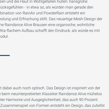
zen und die Haut in Wohlgefallen hüllen: hansgrohe
ücksgefühlen - in etwa so, als würden man gerade den
mbination von RainAir und PowderRain entsteht ein
lung und Erfrischung stillt. Das neuartige Mesh-Design der
he Raindance Alive Brausen eine organische, wohnliche
ltra-flachem Aufbau schafft den Eindruck, als würde es mit
odul.
 dabei auch noch optisch. Das Design ist inspiriert von der
beim neuinterpretierten Klassiker Raindance Alive mühelos
luter Harmonie und Ausgeglichenheit, das auch 90 Prozent
e Zusammenspiel von Formen entsteht ein Design, das zutiefst