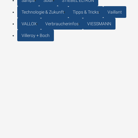
Sanipa
Solar
STIEBEL ELTRON
Technologie & Zukunft
Tipps & Tricks
Vaillant
VALLOX
Verbraucherinfos
VIESSMANN
Villeroy + Boch