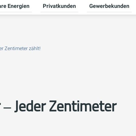
re Energien
Privatkunden
Gewerbekunden
Untermenü für Erneuerbare Energien um
Untermenü für Priva
er Zentimeter zählt!
 ‒ Jeder Zentimeter