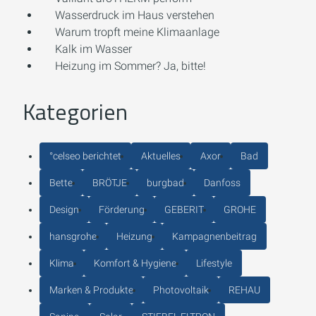
Wasserdruck im Haus verstehen
Warum tropft meine Klimaanlage
Kalk im Wasser
Heizung im Sommer? Ja, bitte!
Kategorien
°celseo berichtet
Aktuelles
Axor
Bad
Bette
BRÖTJE
burgbad
Danfoss
Design
Förderung
GEBERIT
GROHE
hansgrohe
Heizung
Kampagnenbeitrag
Klima
Komfort & Hygiene
Lifestyle
Marken & Produkte
Photovoltaik
REHAU