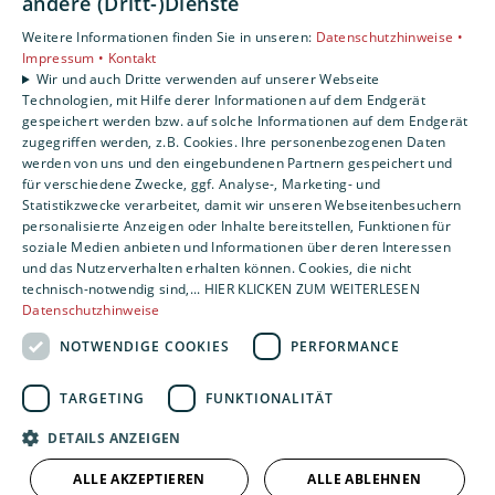
andere (Dritt-)Dienste
Privatkunden
Weitere Informationen finden Sie in unseren:
Datenschutzhinweise •
Gewerbekunden
Impressum •
Kontakt
Karriere
Wir und auch Dritte verwenden auf unserer Webseite
Technologien, mit Hilfe derer Informationen auf dem Endgerät
Unternehmen
gespeichert werden bzw. auf solche Informationen auf dem Endgerät
Kontakt
zugegriffen werden, z.B. Cookies. Ihre personenbezogenen Daten
werden von uns und den eingebundenen Partnern gespeichert und
für verschiedene Zwecke, ggf. Analyse-, Marketing- und
Statistikzwecke verarbeitet, damit wir unseren Webseitenbesuchern
personalisierte Anzeigen oder Inhalte bereitstellen, Funktionen für
soziale Medien anbieten und Informationen über deren Interessen
und das Nutzerverhalten erhalten können. Cookies, die nicht
technisch-notwendig sind,... HIER KLICKEN ZUM WEITERLESEN
Datenschutzhinweise
NOTWENDIGE COOKIES
PERFORMANCE
TARGETING
FUNKTIONALITÄT
DETAILS ANZEIGEN
ALLE AKZEPTIEREN
ALLE ABLEHNEN