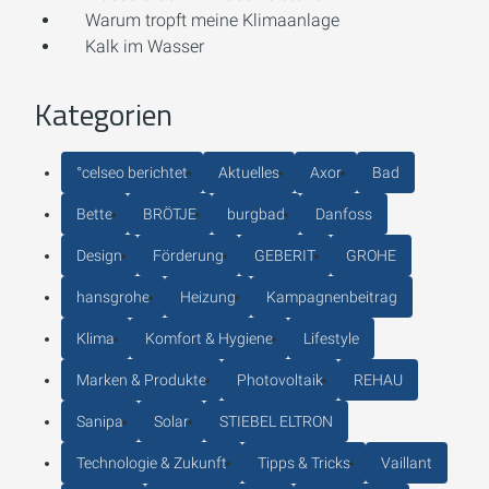
Warum tropft meine Klimaanlage
Kalk im Wasser
Kategorien
°celseo berichtet
Aktuelles
Axor
Bad
Bette
BRÖTJE
burgbad
Danfoss
Design
Förderung
GEBERIT
GROHE
hansgrohe
Heizung
Kampagnenbeitrag
Klima
Komfort & Hygiene
Lifestyle
Marken & Produkte
Photovoltaik
REHAU
Sanipa
Solar
STIEBEL ELTRON
Technologie & Zukunft
Tipps & Tricks
Vaillant