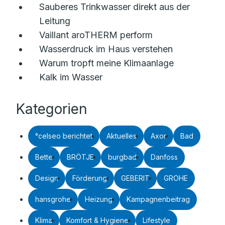
Sauberes Trinkwasser direkt aus der
Leitung
Vaillant aroTHERM perform
Wasserdruck im Haus verstehen
Warum tropft meine Klimaanlage
Kalk im Wasser
Kategorien
°celseo berichtet
Aktuelles
Axor
Bad
Bette
BRÖTJE
burgbad
Danfoss
Design
Förderung
GEBERIT
GROHE
hansgrohe
Heizung
Kampagnenbeitrag
Klima
Komfort & Hygiene
Lifestyle