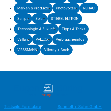
Marken & Produkte
Photovoltaik
REHAU
Sanipa
Solar
STIEBEL ELTRON
Technologie & Zukunft
Tipps & Tricks
Vaillant
VALLOX
Verbraucherinfos
VIESSMANN
Villeroy + Boch
Testseite Formulare
Schmoll + Sohn GmbH