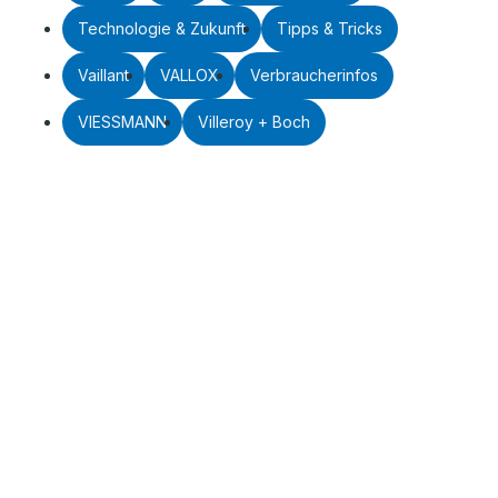
Technologie & Zukunft
Tipps & Tricks
Vaillant
VALLOX
Verbraucherinfos
VIESSMANN
Villeroy + Boch