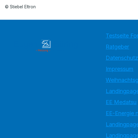
© Stiebel Eltron
Testseite Fo
Ratgeber
Datenschutz
Impressum
Weihnachtsg
Landingpage
EE Medatsu
EE-Energie 
Landingpag
Landingpage