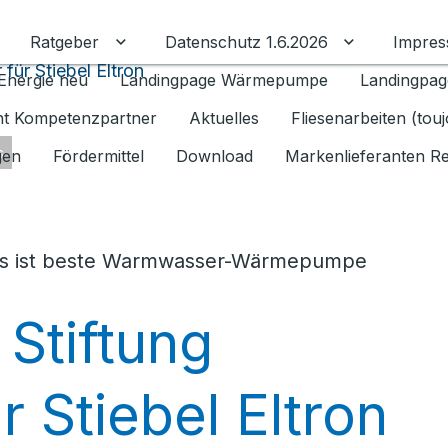
Ratgeber
Datenschutz 1.6.2026
Impre
Untermenü für Ratgeber umschalten
Untermenü f
für Stiebel Eltron
Energie neu
Landingpage Wärmepumpe
Landingpag
ant Kompetenzpartner
Aktuelles
Fliesenarbeiten (tou
s
gen
Fördermittel
Download
Markenlieferanten R
us ist beste Warmwasser-Wärmepumpe
Stiftung
r Stiebel Eltron