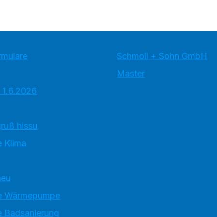
rmulare
Schmoll + Sohn GmbH
Master
 1.6.2026
ruß hissu
 Klima
neu
e Wärmepumpe
 Badsanierung