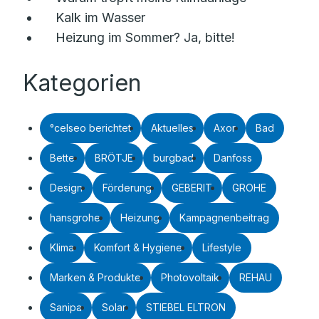
Kalk im Wasser
Heizung im Sommer? Ja, bitte!
Kategorien
°celseo berichtet
Aktuelles
Axor
Bad
Bette
BRÖTJE
burgbad
Danfoss
Design
Förderung
GEBERIT
GROHE
hansgrohe
Heizung
Kampagnenbeitrag
Klima
Komfort & Hygiene
Lifestyle
Marken & Produkte
Photovoltaik
REHAU
Sanipa
Solar
STIEBEL ELTRON