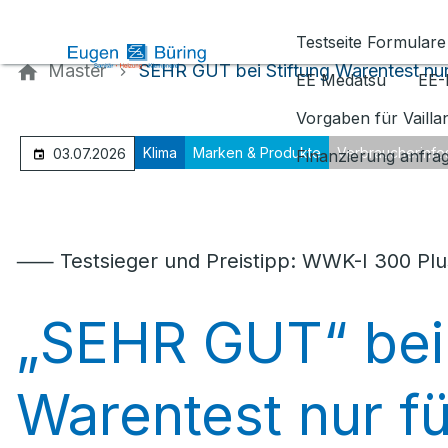
Kontaktieren Sie uns
Testseite Formulare
Master
SEHR GUT bei Stiftung Warentest nur 
EE Medatsu
EE-
Vorgaben für Vaill
Klima
Marken & Produkte
Verbraucherinfo
03.07.2026
Finanzierung anfra
⸺ Testsieger und Preistipp: WWK-I 300 Pl
„SEHR GUT“ bei 
Warentest nur fü