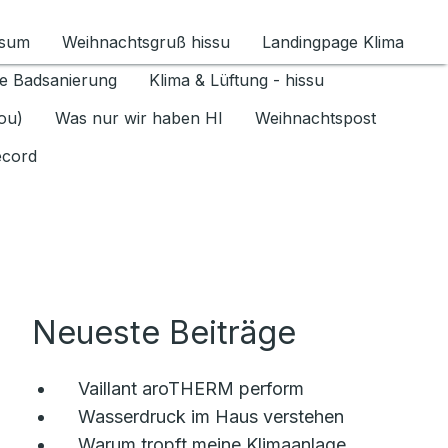
ssum
Weihnachtsgruß hissu
Landingpage Klima
ür Datenschutz 1.6.2026 umschalten
e Badsanierung
Klima & Lüftung - hissu
jou)
Was nur wir haben HI
Weihnachtspost
ecord
Neueste Beiträge
Vaillant aroTHERM perform
Wasserdruck im Haus verstehen
Warum tropft meine Klimaanlage