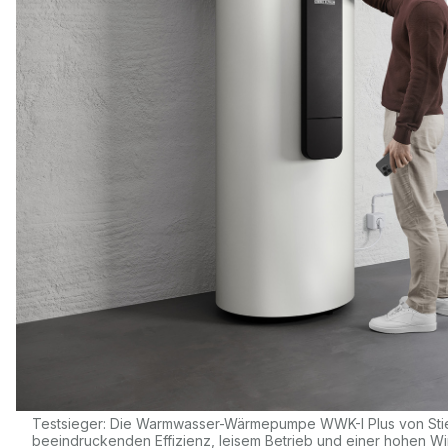
Testsieger: Die Warmwasser-Wärmepumpe WWK-I Plus von Stiebel
beeindruckenden Effizienz, leisem Betrieb und einer hohen Wirt