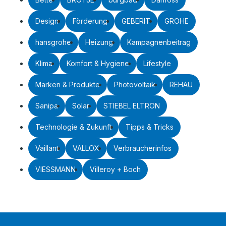
Design
Förderung
GEBERIT
GROHE
hansgrohe
Heizung
Kampagnenbeitrag
Klima
Komfort & Hygiene
Lifestyle
Marken & Produkte
Photovoltaik
REHAU
Sanipa
Solar
STIEBEL ELTRON
Technologie & Zukunft
Tipps & Tricks
Vaillant
VALLOX
Verbraucherinfos
VIESSMANN
Villeroy + Boch