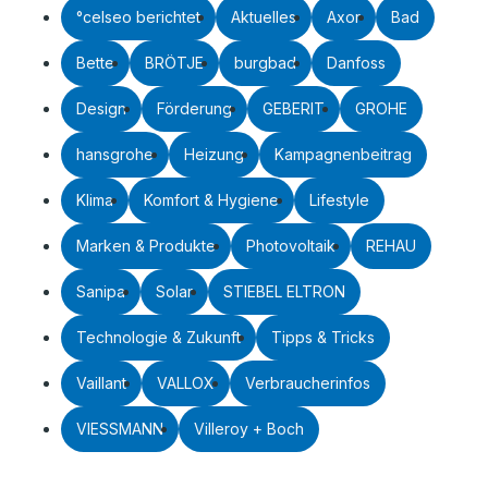
°celseo berichtet
Aktuelles
Axor
Bad
Bette
BRÖTJE
burgbad
Danfoss
Design
Förderung
GEBERIT
GROHE
hansgrohe
Heizung
Kampagnenbeitrag
Klima
Komfort & Hygiene
Lifestyle
Marken & Produkte
Photovoltaik
REHAU
Sanipa
Solar
STIEBEL ELTRON
Technologie & Zukunft
Tipps & Tricks
Vaillant
VALLOX
Verbraucherinfos
VIESSMANN
Villeroy + Boch