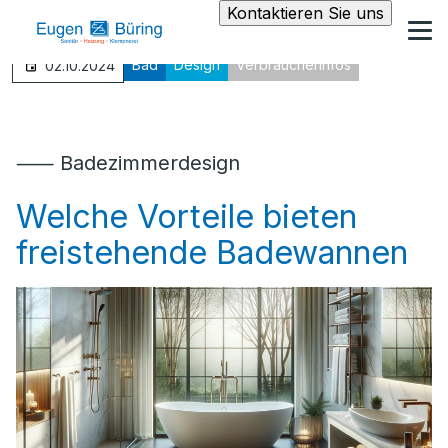
Kontaktieren Sie uns
Bad
Design
Verbraucherinfos
02.10.2024
⸺ Badezimmerdesign
Welche Vorteile bieten
freistehende Badewannen