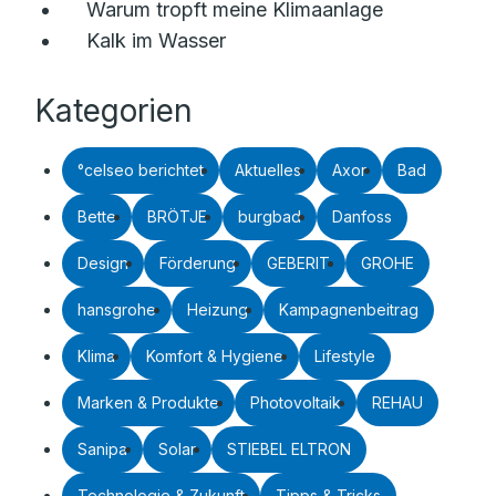
Warum tropft meine Klimaanlage
Kalk im Wasser
Kategorien
°celseo berichtet
Aktuelles
Axor
Bad
Bette
BRÖTJE
burgbad
Danfoss
Design
Förderung
GEBERIT
GROHE
hansgrohe
Heizung
Kampagnenbeitrag
Klima
Komfort & Hygiene
Lifestyle
Marken & Produkte
Photovoltaik
REHAU
Sanipa
Solar
STIEBEL ELTRON
Technologie & Zukunft
Tipps & Tricks